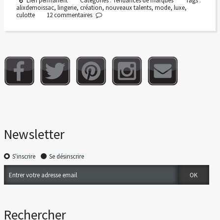
Lien permanent
Catégories :
Tendances de marques
Tags :
alixdemoissac
,
lingerie
,
création
,
nouveaux talents
,
mode
,
luxe
,
culotte
12
commentaires
Newsletter
S'inscrire
Se désinscrire
Rechercher