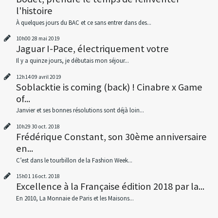
l'histoire
À quelques jours du BAC et ce sans entrer dans des...
10h00
28
mai 2019
Jaguar I-Pace, électriquement votre
Il y a quinze jours, je débutais mon séjour...
12h14
09
avril 2019
Soblacktie is coming (back) ! Cinabre x Game
of...
Janvier et ses bonnes résolutions sont déjà loin...
10h29
30
oct. 2018
Frédérique Constant, son 30ème anniversaire
en...
C’est dans le tourbillon de la Fashion Week...
15h01
16
oct. 2018
Excellence à la Française édition 2018 par la...
En 2010, La Monnaie de Paris et les Maisons...