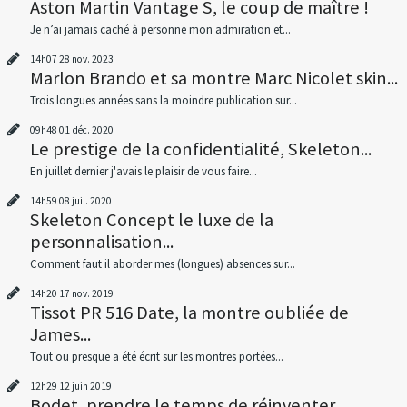
Aston Martin Vantage S, le coup de maître !
Je n’ai jamais caché à personne mon admiration et...
14h07
28
nov. 2023
Marlon Brando et sa montre Marc Nicolet skin...
Trois longues années sans la moindre publication sur...
09h48
01
déc. 2020
Le prestige de la confidentialité, Skeleton...
En juillet dernier j'avais le plaisir de vous faire...
14h59
08
juil. 2020
Skeleton Concept le luxe de la
personnalisation...
Comment faut il aborder mes (longues) absences sur...
14h20
17
nov. 2019
Tissot PR 516 Date, la montre oubliée de
James...
Tout ou presque a été écrit sur les montres portées...
12h29
12
juin 2019
Bodet, prendre le temps de réinventer