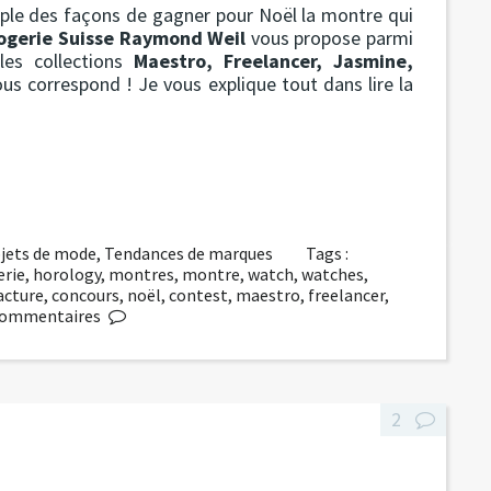
simple des façons de gagner pour Noël la montre qui
ogerie Suisse Raymond Weil
vous propose parmi
les collections
Maestro, Freelancer, Jasmine,
us correspond ! Je vous explique tout dans lire la
jets de mode
,
Tendances de marques
Tags :
erie
,
horology
,
montres
,
montre
,
watch
,
watches
,
cture
,
concours
,
noël
,
contest
,
maestro
,
freelancer
,
ommentaires
2