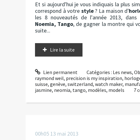
Et si aujourd'hui je vous indiquais la plus 
correspond à votre
style
? La maison d'
horl
les 8 nouveautés de l'année 2013, dans 
Noemia, Tango
, de gagner la montre qui vo
suite...
Lire la suite
Lien permanent
Catégories :
Les news
,
Ob
raymond weil
,
precision is my inspiration
,
horlog
suisse
,
genève
,
switzerland
,
watch maker
,
manufa
jasmine
,
neomia
,
tango
,
modèles
,
models
7
c
00h05
13
mai 2013