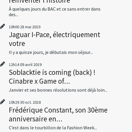
À quelques jours du BAC et ce sans entrer dans
des...
10h00
28
mai 2019
Jaguar I-Pace, électriquement
votre
Il y a quinze jours, je débutais mon séjour...
12h14
09
avril 2019
Soblacktie is coming (back) !
Cinabre x Game of...
Janvier et ses bonnes résolutions sont déjà loin...
10h29
30
oct. 2018
Frédérique Constant, son 30ème
anniversaire en...
C’est dans le tourbillon de la Fashion Week...