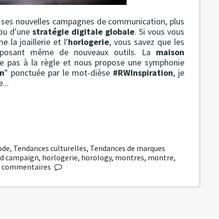
t, ses nouvelles campagnes de communication, plus
 ou d'une
stratégie digitale globale
. Si vous vous
la joaillerie et l'
horlogerie
, vous savez que les
imposant même de nouveaux outils. La
maison
pe pas à la règle et nous propose une symphonie
on
" ponctuée par le mot-dièse
#RWInspiration
, je
...
ode
,
Tendances culturelles
,
Tendances de marques
d campaign
,
horlogerie
,
horology
,
montres
,
montre
,
commentaires