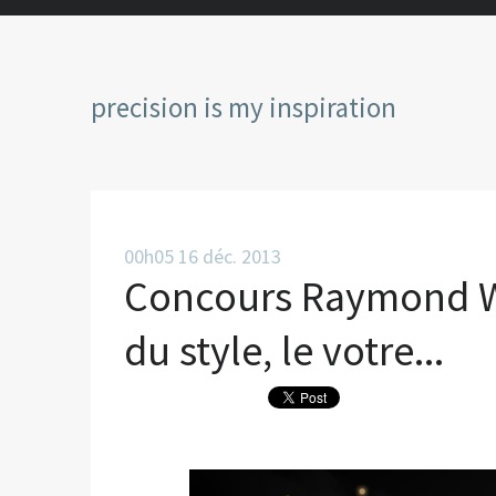
precision is my inspiration
00h05
16
déc. 2013
Concours Raymond We
du style, le votre...