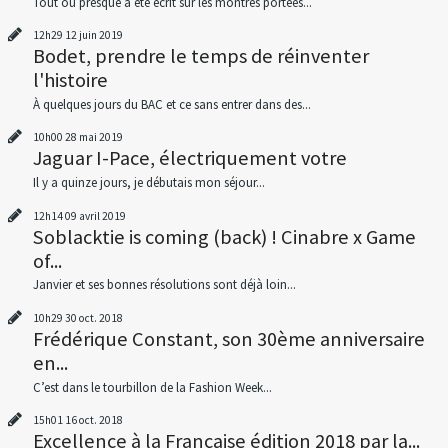
Tout ou presque a été écrit sur les montres portées...
12h29
12
juin 2019
Bodet, prendre le temps de réinventer
l'histoire
À quelques jours du BAC et ce sans entrer dans des...
10h00
28
mai 2019
Jaguar I-Pace, électriquement votre
Il y a quinze jours, je débutais mon séjour...
12h14
09
avril 2019
Soblacktie is coming (back) ! Cinabre x Game
of...
Janvier et ses bonnes résolutions sont déjà loin...
10h29
30
oct. 2018
Frédérique Constant, son 30ème anniversaire
en...
C’est dans le tourbillon de la Fashion Week...
15h01
16
oct. 2018
Excellence à la Française édition 2018 par la...