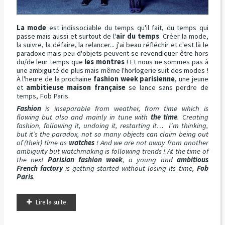
La mode
est indissociable du temps qu'il fait, du temps qui
passe mais aussi et surtout de l'
air du temps
. Créer la mode,
la suivre, la défaire, la relancer... j'ai beau réfléchir et c'est là le
paradoxe mais peu d'objets peuvent se revendiquer être hors
du/de leur temps que
les montres
! Et nous ne sommes pas à
une ambiguité de plus mais même l'horlogerie suit des modes !
À l'heure de la prochaine
fashion week parisienne
, une jeune
et
ambitieuse maison française
se lance sans perdre de
temps, Fob Paris.
Fashion
is inseparable from weather, from time which is
flowing but also and mainly in tune with
the time
. Creating
fashion, following it, undoing it, restarting it… I’m thinking,
but it’s the paradox, not so many objects can claim being out
of (their) time as
watches
! And we are not away from another
ambiguity but watchmaking is following trends ! At the time of
the next
Parisian fashion week
, a young and
ambitious
French factory
is getting started without losing its time,
Fob
Paris
.
Lire la suite