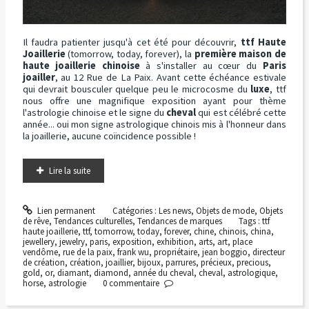
Il faudra patienter jusqu'à cet été pour découvrir,
ttf Haute
Joaillerie
(tomorrow, today, forever), la
première maison de
haute joaillerie chinoise
à s'installer au cœur du
Paris
joailler
, au 12 Rue de La Paix. Avant cette échéance estivale
qui devrait bousculer quelque peu le microcosme du
luxe
, ttf
nous offre une magnifique exposition ayant pour thème
l'astrologie chinoise et le signe du
cheval
qui est célébré cette
année... oui mon signe astrologique chinois mis à l'honneur dans
la joaillerie, aucune coïncidence possible !
Lire la suite
Lien permanent
Catégories :
Les news
,
Objets de mode
,
Objets
de rêve
,
Tendances culturelles
,
Tendances de marques
Tags :
ttf
haute joaillerie
,
ttf
,
tomorrow
,
today
,
forever
,
chine
,
chinois
,
china
,
jewellery
,
jewelry
,
paris
,
exposition
,
exhibition
,
arts
,
art
,
place
vendôme
,
rue de la paix
,
frank wu
,
propriétaire
,
jean boggio
,
directeur
de création
,
création
,
joaillier
,
bijoux
,
parrures
,
précieux
,
precious
,
gold
,
or
,
diamant
,
diamond
,
année du cheval
,
cheval
,
astrologique
,
horse
,
astrologie
0
commentaire