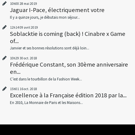
10h00
28
mai 2019
Jaguar I-Pace, électriquement votre
Il y a quinze jours, je débutais mon séjour...
12h14
09
avril 2019
Soblacktie is coming (back) ! Cinabre x Game
of...
Janvier et ses bonnes résolutions sont déjà loin...
10h29
30
oct. 2018
Frédérique Constant, son 30ème anniversaire
en...
C’est dans le tourbillon de la Fashion Week...
15h01
16
oct. 2018
Excellence à la Française édition 2018 par la...
En 2010, La Monnaie de Paris et les Maisons...