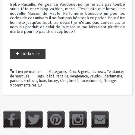
Bébé Racaille, Vengeance Vaudoue, non je ne suis pas tombé
sur la tête et ce blog va bien, merci. C'est juste que lorsqu'une
nouvelle Maison de Haute Parfumerie bouscule un peu les
codes de cet univers il ne faut pas hésiter à en parler. Pour être
honnête jusqu'au bout, au départ je n'étais pas convaincu, le
nom du produit et celui de la marque me laissaient plutôt de
marbre pour ne pas dire scéptique !
Lire la suite
Lien permanent
Catégories :
Chic & geek
,
Les news
,
Tendances
de marques
Tags :
bébé
,
racaille
,
vengeance
,
vaudou
,
parfumerie
,
parfum
,
senteurs
,
luxe
,
luxury
,
série
,
limité
,
exceptionnel
,
étrange
9
commentaires