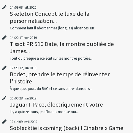
14h59
08
juil. 2020
Skeleton Concept le luxe de la
personnalisation...
Comment faut il aborder mes (longues) absences sur...
14h20
17
nov. 2019
Tissot PR 516 Date, la montre oubliée de
James...
Tout ou presque a été écrit sur les montres portées...
12h29
12
juin 2019
Bodet, prendre le temps de réinventer
l'histoire
À quelques jours du BAC et ce sans entrer dans des...
10h00
28
mai 2019
Jaguar I-Pace, électriquement votre
Il y a quinze jours, je débutais mon séjour...
12h14
09
avril 2019
Soblacktie is coming (back) ! Cinabre x Game