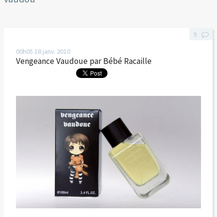
9
00h05
18
janv. 2010
Vengeance Vaudoue par Bébé Racaille