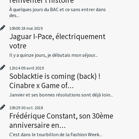
À quelques jours du BAC et ce sans entrer dans
des...
10h00
28
mai 2019
Jaguar I-Pace, électriquement
votre
Il y a quinze jours, je débutais mon séjour...
12h14
09
avril 2019
Soblacktie is coming (back) !
Cinabre x Game of...
Janvier et ses bonnes résolutions sont déjà loin...
10h29
30
oct. 2018
Frédérique Constant, son 30ème
anniversaire en...
C’est dans le tourbillon de la Fashion Week...