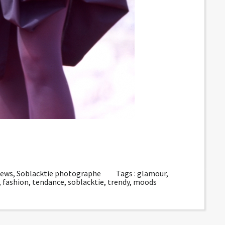
news
,
Soblacktie photographe
Tags :
glamour
,
,
fashion
,
tendance
,
soblacktie
,
trendy
,
moods