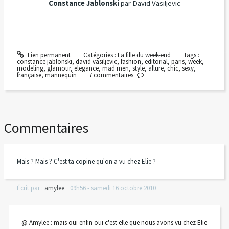
Constance Jablonski
par David Vasiljevic
Lien permanent
Catégories :
La fille du week-end
Tags :
constance jablonski
,
david vasiljevic
,
fashion
,
editorial
,
paris
,
week
,
modeling
,
glamour
,
elegance
,
mad men
,
style
,
allure
,
chic
,
sexy
,
française
,
mannequin
7
commentaires
Commentaires
Mais ? Mais ? C'est ta copine qu'on a vu chez Elie ?
Écrit par :
amylee
09h56
-
samedi 16
octobre 2010
@ Amylee : mais oui enfin oui c'est elle que nous avons vu chez Elie