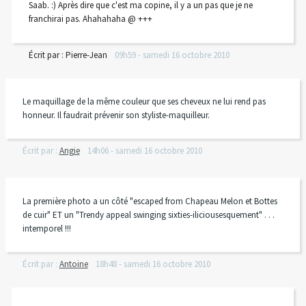
Saab. :) Après dire que c'est ma copine, il y a un pas que je ne
franchirai pas. Ahahahaha @ +++
Écrit par :
Pierre-Jean
09h59
-
samedi 16
octobre 2010
Le maquillage de la même couleur que ses cheveux ne lui rend pas
honneur. Il faudrait prévenir son styliste-maquilleur.
Écrit par :
Angie
14h06
-
samedi 16
octobre 2010
La première photo a un côté "escaped from Chapeau Melon et Bottes
de cuir" ET un "Trendy appeal swinging sixties-iliciousesquement" . . .
intemporel !!!
Écrit par :
Antoine
18h48
-
samedi 16
octobre 2010