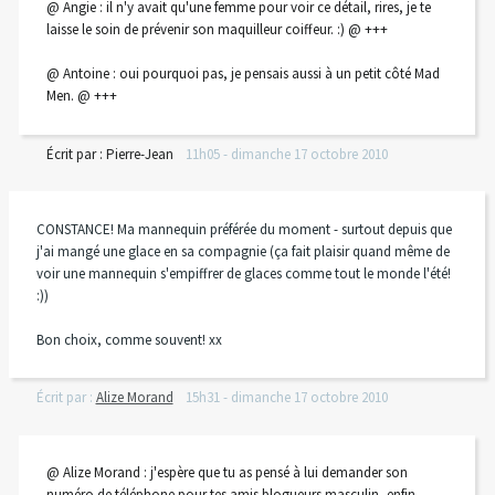
@ Angie : il n'y avait qu'une femme pour voir ce détail, rires, je te
laisse le soin de prévenir son maquilleur coiffeur. :) @ +++
@ Antoine : oui pourquoi pas, je pensais aussi à un petit côté Mad
Men. @ +++
Écrit par :
Pierre-Jean
11h05
-
dimanche 17
octobre 2010
CONSTANCE! Ma mannequin préférée du moment - surtout depuis que
j'ai mangé une glace en sa compagnie (ça fait plaisir quand même de
voir une mannequin s'empiffrer de glaces comme tout le monde l'été!
:))
Bon choix, comme souvent! xx
Écrit par :
Alize Morand
15h31
-
dimanche 17
octobre 2010
@ Alize Morand : j'espère que tu as pensé à lui demander son
numéro de téléphone pour tes amis blogueurs masculin, enfin