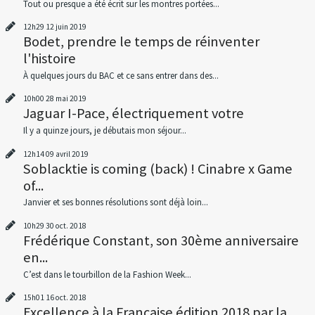
Tout ou presque a été écrit sur les montres portées...
12h29
12
juin 2019
Bodet, prendre le temps de réinventer
l'histoire
À quelques jours du BAC et ce sans entrer dans des...
10h00
28
mai 2019
Jaguar I-Pace, électriquement votre
Il y a quinze jours, je débutais mon séjour...
12h14
09
avril 2019
Soblacktie is coming (back) ! Cinabre x Game
of...
Janvier et ses bonnes résolutions sont déjà loin...
10h29
30
oct. 2018
Frédérique Constant, son 30ème anniversaire
en...
C’est dans le tourbillon de la Fashion Week...
15h01
16
oct. 2018
Excellence à la Française édition 2018 par la...