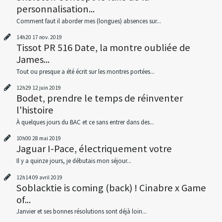
personnalisation...
Comment faut il aborder mes (longues) absences sur...
14h20
17
nov. 2019
Tissot PR 516 Date, la montre oubliée de
James...
Tout ou presque a été écrit sur les montres portées...
12h29
12
juin 2019
Bodet, prendre le temps de réinventer
l'histoire
À quelques jours du BAC et ce sans entrer dans des...
10h00
28
mai 2019
Jaguar I-Pace, électriquement votre
Il y a quinze jours, je débutais mon séjour...
12h14
09
avril 2019
Soblacktie is coming (back) ! Cinabre x Game
of...
Janvier et ses bonnes résolutions sont déjà loin...