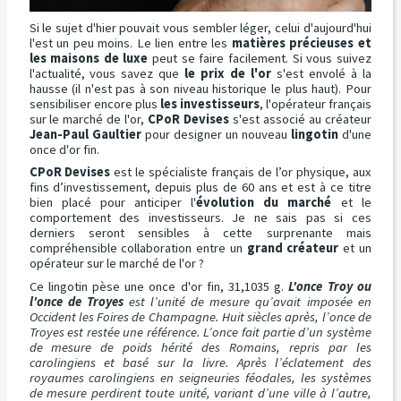
Si le sujet d'hier pouvait vous sembler léger, celui d'aujourd'hui
l'est un peu moins. Le lien entre les
matières précieuses et
les maisons de luxe
peut se faire facilement. Si vous suivez
l'actualité, vous savez que
le prix de l'or
s'est envolé à la
hausse (il n'est pas à son niveau historique le plus haut). Pour
sensibiliser encore plus
les investisseurs
, l'opérateur français
sur le marché de l'or,
CPoR Devises
s'est associé au créateur
Jean-Paul Gaultier
pour designer un nouveau
lingotin
d'une
once d'or fin.
CPoR Devises
est le spécialiste français de l’or physique, aux
fins d’investissement, depuis plus de 60 ans et est à ce titre
bien placé pour anticiper l'
évolution du marché
et le
comportement des investisseurs. Je ne sais pas si ces
derniers seront sensibles à cette surprenante mais
compréhensible collaboration entre un
grand créateur
et un
opérateur sur le marché de l'or ?
Ce lingotin pèse une once d'or fin, 31,1035 g.
L'once Troy ou
l'once de Troyes
est l’unité de mesure qu’avait imposée en
Occident les Foires de Champagne. Huit siècles après, l’once de
Troyes est restée une référence. L’once fait partie d’un système
de mesure de poids hérité des Romains, repris par les
carolingiens et basé sur la livre. Après l’éclatement des
royaumes carolingiens en seigneuries féodales, les systèmes
de mesure perdirent toute unité, variant d’une ville à l’autre,