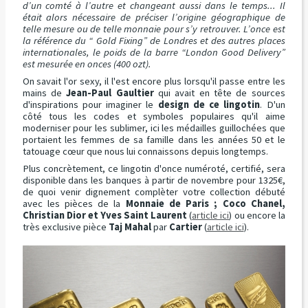
d’un comté à l’autre et changeant aussi dans le temps... Il
était alors nécessaire de préciser l’origine géographique de
telle mesure ou de telle monnaie pour s’y retrouver. L’once est
la référence du “ Gold Fixing” de Londres et des autres places
internationales, le poids de la barre “London Good Delivery”
est mesurée en onces (400 ozt).
On savait l'or sexy, il l'est encore plus lorsqu'il passe entre les
mains de
Jean-Paul Gaultier
qui avait en tête de sources
d'inspirations pour imaginer le
design de ce lingotin
. D'un
côté tous les codes et symboles populaires qu'il aime
moderniser pour les sublimer, ici les médailles guillochées que
portaient les femmes de sa famille dans les années 50 et le
tatouage cœur que nous lui connaissons depuis longtemps.
Plus concrètement, ce lingotin d'once numéroté, certifié, sera
disponible dans les banques à partir de novembre pour 1325€,
de quoi venir dignement complèter votre collection débuté
avec les pièces de la
Monnaie de Paris ; Coco Chanel,
Christian Dior et Yves Saint Laurent
(
article ici
) ou encore la
très exclusive pièce
Taj Mahal
par
Cartier
(
article ici
).