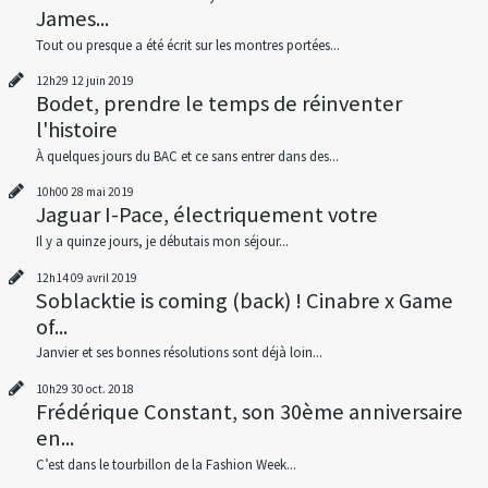
James...
Tout ou presque a été écrit sur les montres portées...
12h29
12
juin 2019
Bodet, prendre le temps de réinventer
l'histoire
À quelques jours du BAC et ce sans entrer dans des...
10h00
28
mai 2019
Jaguar I-Pace, électriquement votre
Il y a quinze jours, je débutais mon séjour...
12h14
09
avril 2019
Soblacktie is coming (back) ! Cinabre x Game
of...
Janvier et ses bonnes résolutions sont déjà loin...
10h29
30
oct. 2018
Frédérique Constant, son 30ème anniversaire
en...
C’est dans le tourbillon de la Fashion Week...