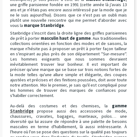
une griffe parisienne fondée en 1991 (cette année là j'avais 13
ans et je n'étais pas encore aussi intéressé par la mode que je
ne le suis aujourd'hui). Disons que ce n'est pas un oubli mais
plutôt une nouvelle rencontre qui me permet d'aborder avec
vous la
marque
Stanbridge
.
Stanbridge s'inscrit dans la droite ligne des griffes parisiennes
de prêt à porter
masculin haut de gamme
. Aux traditionnelles
collections orientées en fonction des modes et de saisons, la
marque n'hésite pas à proposer un prêt à porter façon tailleur
en s'inspirant au plus près de son département "Sur-mesure".
Les hommes exigeants que nous sommes devraient
inévitablement trouver leur bonheur. Il est important de
préciser qu'une marque qui se base sur trois notions fortes de
la mode telles qu'une allure simple et élégante, des coupes
ajustées et précises et des finitions poussées, doit avoir toute
notre attention. Moi le premier, je sais qu'il est compliqué pour
les hommes de trouver des marques de confiances pour
s'habiller correctement.
Au-delà des costumes et des chemises, la
gamme
Stanbridge
propose aussi des accessoires de mode,
chaussures, cravates, bagages, manteaux, polos… une
diversité qui lui assure de répondre à une palette de besoins
masculins en terme d'habillement, là aussi intéressante. À
l'heure où l'on se pose des questions sur la qualité pas toujours