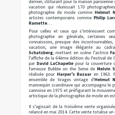
dernier, clôturant pour la maison parisienn
vacation qui réunissait 170 photographie
photographie de mode comme
Helmut 
artistes contemporains comme
Philip Lor
Ramette
…
Pour celles et ceux qui s’intéressent c
photographie en générale, certaines 
connaissons, presque des incontournables,
vacation, une image élégante au cadr
Schatzberg
, mettant en scène l'actrice
F
l’affiche de la 64ème édition du Festival de
par
David LaChapelle
pour la couverture 
fameuse Bubble on the Seine de
Melvin S
réalisée pour
Harper’s Bazaar
en 1963. P
ensemble de tirages vintage d'
Helmut 
mannequin scandinave qui accompagna le pho
cannoise en 1975 et préfigurant le mouvem
artistique de la photographie de mode en est
Il s’agissait de la troisième vente organis
relancé en mai 2014. Cette vente totalise un c