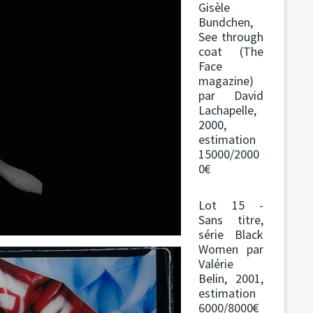
Gisèle
Bundchen,
See through
coat (The
Face
magazine)
par David
Lachapelle,
2000,
estimation
15000/2000
0€
Lot 15 -
Sans titre,
série Black
Women par
Valérie
Belin, 2001,
estimation
6000/8000€