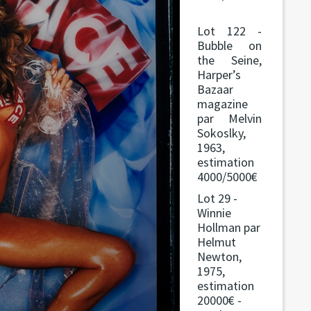
Lot 122 -
Bubble on
the Seine,
Harper’s
Bazaar
magazine
par Melvin
Sokoslky,
1963,
estimation
4000/5000€
Lot 29 -
Winnie
Hollman par
Helmut
Newton,
1975,
estimation
20000€ -