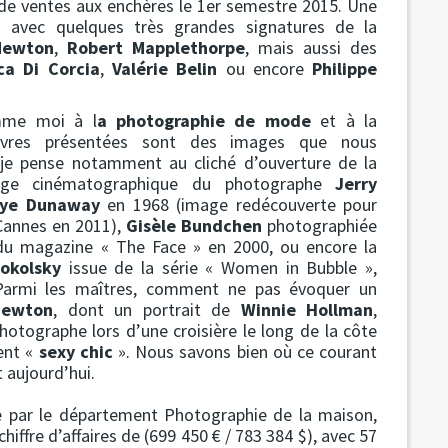
e de ventes aux enchères le 1er semestre 2015. Une
s avec quelques très grandes signatures de la
Newton
,
Robert Mapplethorpe
, mais aussi des
ca Di Corcia
,
Valérie Belin
ou encore
Philippe
omme moi à l
a photographie de mode
et à la
œuvres présentées sont des images que nous
 je pense notamment au cliché d’ouverture de la
age cinématographique du photographe
Jerry
aye Dunaway
en 1968 (image redécouverte pour
 Cannes en 2011),
Gisèle Bundchen
photographiée
du magazine « The Face » en 2000, ou encore la
okolsky
issue de la série « Women in Bubble »,
armi les maîtres, comment ne pas évoquer un
Newton
, dont un portrait de
Winnie Hollman
,
tographe lors d’une croisière le long de la côte
ent «
sexy chic
». Nous savons bien où ce courant
 aujourd’hui.
ée par le département Photographie de la maison,
hiffre d’affaires de (699 450 € / 783 384 $), avec 57