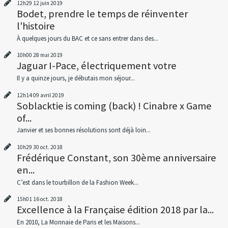
12h29
12
juin 2019
Bodet, prendre le temps de réinventer
l'histoire
À quelques jours du BAC et ce sans entrer dans des...
10h00
28
mai 2019
Jaguar I-Pace, électriquement votre
Il y a quinze jours, je débutais mon séjour...
12h14
09
avril 2019
Soblacktie is coming (back) ! Cinabre x Game
of...
Janvier et ses bonnes résolutions sont déjà loin...
10h29
30
oct. 2018
Frédérique Constant, son 30ème anniversaire
en...
C’est dans le tourbillon de la Fashion Week...
15h01
16
oct. 2018
Excellence à la Française édition 2018 par la...
En 2010, La Monnaie de Paris et les Maisons...