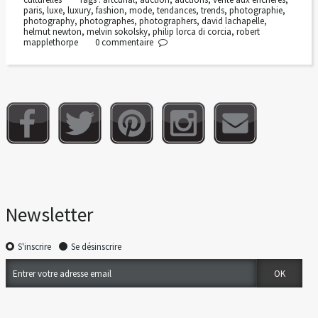
paris
,
luxe
,
luxury
,
fashion
,
mode
,
tendances
,
trends
,
photographie
,
photography
,
photographes
,
photographers
,
david lachapelle
,
helmut newton
,
melvin sokolsky
,
philip lorca di corcia
,
robert
mapplethorpe
0
commentaire
Newsletter
S'inscrire
Se désinscrire