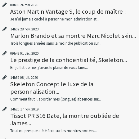
00h00
26
mai 2026
Aston Martin Vantage S, le coup de maître !
Je n’ai jamais caché à personne mon admiration et...
14h07
28
nov. 2023
Marlon Brando et sa montre Marc Nicolet skin...
Trois longues années sans la moindre publication sur...
09h48
01
déc. 2020
Le prestige de la confidentialité, Skeleton...
En juillet dernier j'avais le plaisir de vous faire...
14h59
08
juil. 2020
Skeleton Concept le luxe de la
personnalisation...
Comment faut il aborder mes (longues) absences sur...
14h20
17
nov. 2019
Tissot PR 516 Date, la montre oubliée de
James...
Tout ou presque a été écrit sur les montres portées...