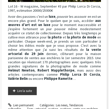
Lot 16 - W magazine, September #3 par Philip Lorca Di Corcia,
1997, estimation 20000/25000€
Avoir des passions c’est un
luxe
, pouvoir les assouvir en est un
encore plus grand. Pour le quidam que je suis, accéder
aux
œuvres d’art est un luxe
pour le moment inaccessible et
j’espère fortement un jour pouvoir même modestement
acquérir ce statut de collectionneur. Depuis très longtemps je
cultive mon attirance pour
la photo
et
la photo de mode
en
particulier. Chaque week-end, je prends un soin particulier à
choisir les éditos mode que je vous propose. C’est avec la
même attention que j’ai suivi les résultats de
la vente
artcurial du 29 juin
dernier, clôturant pour la maison
parisienne de ventes aux enchères le 1er semestre 2015. Une
vacation qui réunissait 170 photographies avec quelques très
grandes signatures de la photographie de mode comme
Helmut Newton
,
Robert Mapplethorpe
, mais aussi des
artistes contemporains comme
Philip Lorca Di Corcia
,
Valérie Belin
ou encore
Philippe Ramette
…
Lire la suite
Lien permanent
Catégories :
Les news
,
Tendances
culturelles
Tags :
artcurial
,
auction
,
auctions
,
vente aux enchères
,