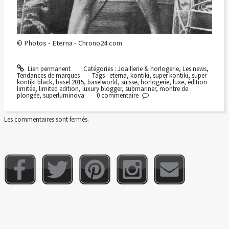
© Photos - Eterna - Chrono24.com
Lien permanent
Catégories :
Joaillerie & horlogerie
,
Les news
,
Tendances de marques
Tags :
eterna
,
kontiki
,
super kontiki
,
super
kontiki black
,
basel 2015
,
baselworld
,
suisse
,
horlogerie
,
luxe
,
édition
limitée
,
limited edition
,
luxury blogger
,
submariner
,
montre de
plongée
,
superluminova
0
commentaire
Les commentaires sont fermés.