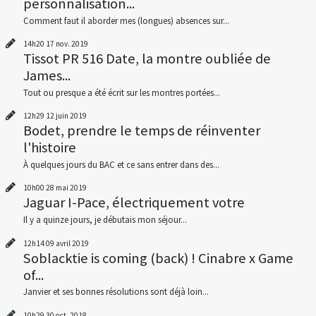
personnalisation...
Comment faut il aborder mes (longues) absences sur...
14h20
17
nov. 2019
Tissot PR 516 Date, la montre oubliée de
James...
Tout ou presque a été écrit sur les montres portées...
12h29
12
juin 2019
Bodet, prendre le temps de réinventer
l'histoire
À quelques jours du BAC et ce sans entrer dans des...
10h00
28
mai 2019
Jaguar I-Pace, électriquement votre
Il y a quinze jours, je débutais mon séjour...
12h14
09
avril 2019
Soblacktie is coming (back) ! Cinabre x Game
of...
Janvier et ses bonnes résolutions sont déjà loin...
10h29
30
oct. 2018