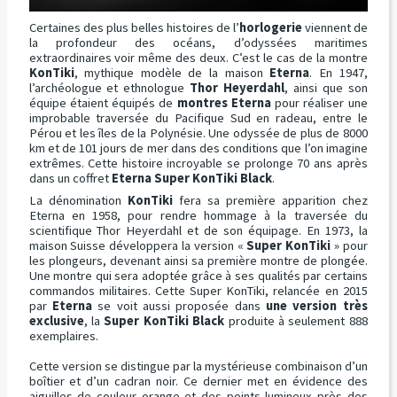
Certaines des plus belles histoires de l’
horlogerie
viennent de
la profondeur des océans, d’odyssées maritimes
extraordinaires voir même des deux. C’est le cas de la montre
KonTiki
, mythique modèle de la maison
Eterna
. En 1947,
l’archéologue et ethnologue
Thor Heyerdahl
, ainsi que son
équipe étaient équipés de
montres Eterna
pour réaliser une
improbable traversée du Pacifique Sud en radeau, entre le
Pérou et les îles de la Polynésie. Une odyssée de plus de 8000
km et de 101 jours de mer dans des conditions que l’on imagine
extrêmes. Cette histoire incroyable se prolonge 70 ans après
dans un coffret
Eterna Super KonTiki Black
.
La dénomination
KonTiki
fera sa première apparition chez
Eterna en 1958, pour rendre hommage à la traversée du
scientifique Thor Heyerdahl et de son équipage. En 1973, la
maison Suisse développera la version «
Super KonTiki
» pour
les plongeurs, devenant ainsi sa première montre de plongée.
Une montre qui sera adoptée grâce à ses qualités par certains
commandos militaires. Cette Super KonTiki, relancée en 2015
par
Eterna
se voit aussi proposée dans
une version très
exclusive
, la
Super KonTiki Black
produite à seulement 888
exemplaires.
Cette version se distingue par la mystérieuse combinaison d’un
boîtier et d’un cadran noir. Ce dernier met en évidence des
aiguilles de couleur orange et des points lumineux près des