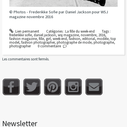
© Photos - Frederikke Sofie par Daniel Jackson pour WSJ
magazine novembre 2016
Lien permanent
Catégories :
La fille du week-end
Tags :
frederikke sofie
,
daniel jackson
,
wsj magazine
,
novembre
,
2016
,
fashion magazine
,
fille
,
girl
,
week-end
,
fashion
,
editorial
,
modèle
,
top
model
,
fashion photographer
,
photographe de mode
,
photographe
,
photographer
0
commentaire
Les commentaires sont fermés.
Newsletter