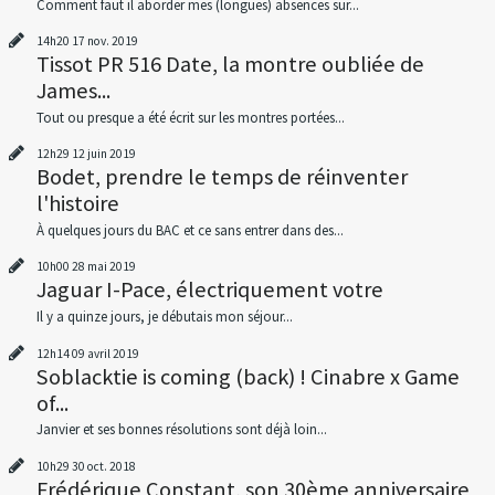
Comment faut il aborder mes (longues) absences sur...
14h20
17
nov. 2019
Tissot PR 516 Date, la montre oubliée de
James...
Tout ou presque a été écrit sur les montres portées...
12h29
12
juin 2019
Bodet, prendre le temps de réinventer
l'histoire
À quelques jours du BAC et ce sans entrer dans des...
10h00
28
mai 2019
Jaguar I-Pace, électriquement votre
Il y a quinze jours, je débutais mon séjour...
12h14
09
avril 2019
Soblacktie is coming (back) ! Cinabre x Game
of...
Janvier et ses bonnes résolutions sont déjà loin...
10h29
30
oct. 2018
Frédérique Constant, son 30ème anniversaire