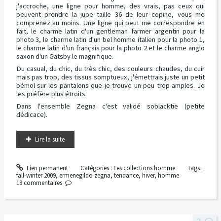
j'accroche, une ligne pour homme, des vrais, pas ceux qui
peuvent prendre la jupe taille 36 de leur copine, vous me
comprenez au moins. Une ligne qui peut me correspondre en
fait, le charme latin d'un gentleman farmer argentin pour la
photo 3, le charme latin d'un bel homme italien pour la photo 1,
le charme latin d'un français pour la photo 2 et le charme anglo
saxon d'un Gatsby le magnifique.
Du casual, du chic, du très chic, des couleurs chaudes, du cuir
mais pas trop, des tissus somptueux, j'émettrais juste un petit
bémol sur les pantalons que je trouve un peu trop amples. Je
les préfère plus étroits.
Dans l'ensemble Zegna c'est validé soblacktie (petite
dédicace).
Lire la suite
Lien permanent
Catégories :
Les collections homme
Tags :
fall-winter 2009
,
ermenegildo zegna
,
tendance
,
hiver
,
homme
18
commentaires
2