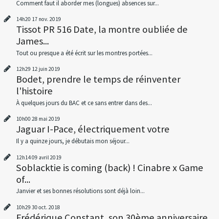
Comment faut il aborder mes (longues) absences sur...
14h20
17
nov. 2019
Tissot PR 516 Date, la montre oubliée de
James...
Tout ou presque a été écrit sur les montres portées...
12h29
12
juin 2019
Bodet, prendre le temps de réinventer
l'histoire
À quelques jours du BAC et ce sans entrer dans des...
10h00
28
mai 2019
Jaguar I-Pace, électriquement votre
Il y a quinze jours, je débutais mon séjour...
12h14
09
avril 2019
Soblacktie is coming (back) ! Cinabre x Game
of...
Janvier et ses bonnes résolutions sont déjà loin...
10h29
30
oct. 2018
Frédérique Constant, son 30ème anniversaire