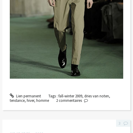
Lien permanent
Tags :
fall-winter 2009
,
dries van noten
,
tendance
,
hiver
,
homme
2
commentaires
3