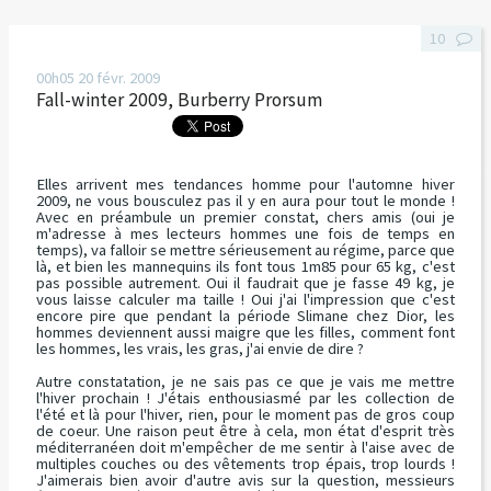
10
00h05
20
févr. 2009
Fall-winter 2009, Burberry Prorsum
Elles arrivent mes tendances homme pour l'automne hiver
2009, ne vous bousculez pas il y en aura pour tout le monde !
Avec en préambule un premier constat, chers amis (oui je
m'adresse à mes lecteurs hommes une fois de temps en
temps), va falloir se mettre sérieusement au régime, parce que
là, et bien les mannequins ils font tous 1m85 pour 65 kg, c'est
pas possible autrement. Oui il faudrait que je fasse 49 kg, je
vous laisse calculer ma taille ! Oui j'ai l'impression que c'est
encore pire que pendant la période Slimane chez Dior, les
hommes deviennent aussi maigre que les filles, comment font
les hommes, les vrais, les gras, j'ai envie de dire ?
Autre constatation, je ne sais pas ce que je vais me mettre
l'hiver prochain ! J'étais enthousiasmé par les collection de
l'été et là pour l'hiver, rien, pour le moment pas de gros coup
de coeur. Une raison peut être à cela, mon état d'esprit très
méditerranéen doit m'empêcher de me sentir à l'aise avec de
multiples couches ou des vêtements trop épais, trop lourds !
J'aimerais bien avoir d'autre avis sur la question, messieurs