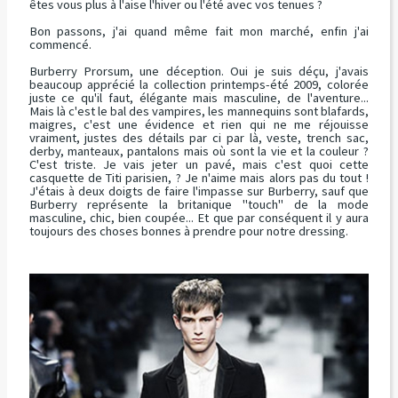
êtes vous plus à l'aise l'hiver ou l'été avec vos tenues ?
Bon passons, j'ai quand même fait mon marché, enfin j'ai
commencé.
Burberry Prorsum
, une déception. Oui je suis déçu, j'avais
beaucoup apprécié la collection printemps-été 2009, colorée
juste ce qu'il faut, élégante mais masculine, de l'aventure...
Mais là c'est le bal des vampires, les mannequins sont blafards,
maigres, c'est une évidence et rien qui ne me réjouisse
vraiment, justes des détails par ci par là, veste, trench sac,
derby, manteaux, pantalons mais où sont la vie et la couleur ?
C'est triste. Je vais jeter un pavé, mais c'est quoi cette
casquette de Titi parisien, ? Je n'aime mais alors pas du tout !
J'étais à deux doigts de faire l'impasse sur Burberry, sauf que
Burberry représente la britanique "touch" de la mode
masculine, chic, bien coupée... Et que par conséquent il y aura
toujours des choses bonnes à prendre pour notre dressing.