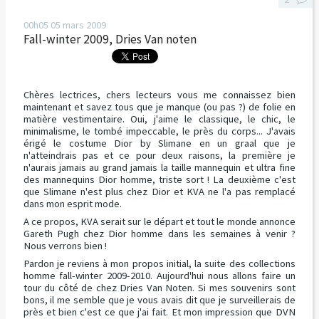
00h05
05
mars 2009
Fall-winter 2009, Dries Van noten
Chères lectrices, chers lecteurs vous me connaissez bien
maintenant et savez tous que je manque (ou pas ?) de folie en
matière vestimentaire. Oui, j'aime le classique, le chic, le
minimalisme, le tombé impeccable, le près du corps... J'avais
érigé le costume Dior by Slimane en un graal que je
n'atteindrais pas et ce pour deux raisons, la première je
n'aurais jamais au grand jamais la taille mannequin et ultra fine
des mannequins Dior homme, triste sort ! La deuxième c'est
que Slimane n'est plus chez Dior et KVA ne l'a pas remplacé
dans mon esprit mode.
A ce propos, KVA serait sur le départ et tout le monde annonce
Gareth Pugh chez Dior homme dans les semaines à venir ?
Nous verrons bien !
Pardon je reviens à mon propos initial, la suite des collections
homme fall-winter 2009-2010. Aujourd'hui nous allons faire un
tour du côté de chez Dries Van Noten. Si mes souvenirs sont
bons, il me semble que je vous avais dit que je surveillerais de
près et bien c'est ce que j'ai fait. Et mon impression que DVN