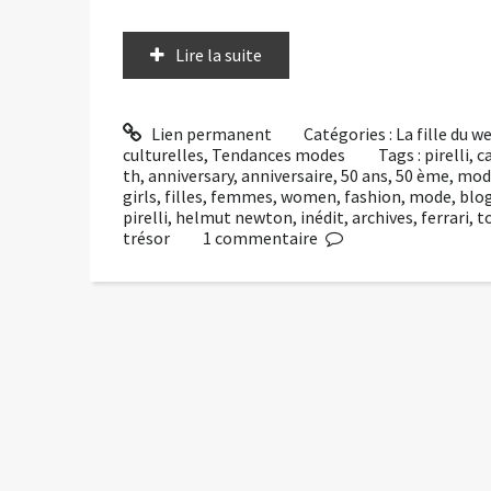
Lire la suite
Lien permanent
Catégories :
La fille du 
culturelles
,
Tendances modes
Tags :
pirelli
,
c
th
,
anniversary
,
anniversaire
,
50 ans
,
50 ème
,
mod
girls
,
filles
,
femmes
,
women
,
fashion
,
mode
,
blo
pirelli
,
helmut newton
,
inédit
,
archives
,
ferrari
,
t
trésor
1
commentaire