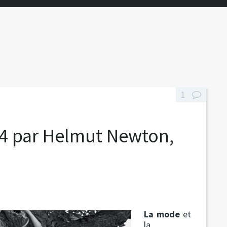
1
014 par Helmut Newton,
La mode
et
la