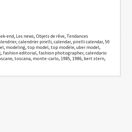
week-end
,
Les news
,
Objets de rêve
,
Tendances
alendrier
,
calendrier pirelli
,
calendar
,
pirelli calendar
,
50
el
,
modeling
,
top model
,
top modèle
,
uber model
,
g
,
fashion editorial
,
fashion photographer
,
calendario
oscane
,
toscana
,
monte-carlo
,
1985
,
1986
,
bert stern
,