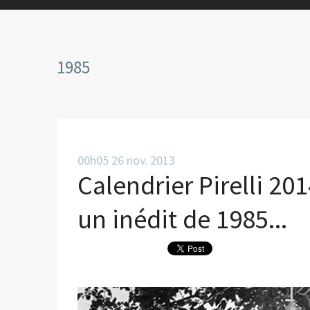
1985
00h05
26
nov. 2013
Calendrier Pirelli 2
un inédit de 1985...