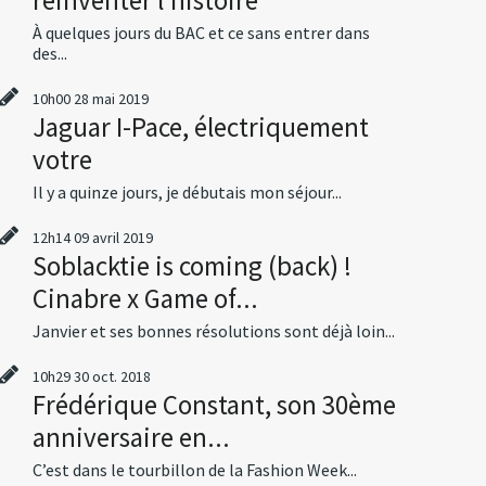
À quelques jours du BAC et ce sans entrer dans
des...
10h00
28
mai 2019
Jaguar I-Pace, électriquement
votre
Il y a quinze jours, je débutais mon séjour...
12h14
09
avril 2019
Soblacktie is coming (back) !
Cinabre x Game of...
Janvier et ses bonnes résolutions sont déjà loin...
10h29
30
oct. 2018
Frédérique Constant, son 30ème
anniversaire en...
C’est dans le tourbillon de la Fashion Week...