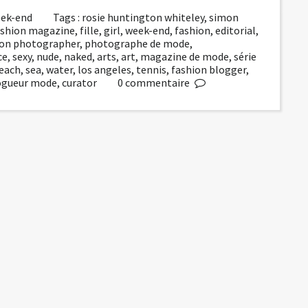
week-end
Tags :
rosie huntington whiteley
,
simon
ashion magazine
,
fille
,
girl
,
week-end
,
fashion
,
editorial
,
ion photographer
,
photographe de mode
,
ce
,
sexy
,
nude
,
naked
,
arts
,
art
,
magazine de mode
,
série
each
,
sea
,
water
,
los angeles
,
tennis
,
fashion blogger
,
ogueur mode
,
curator
0
commentaire