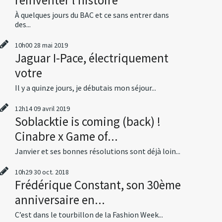
À quelques jours du BAC et ce sans entrer dans
des...
10h00
28
mai 2019
Jaguar I-Pace, électriquement
votre
Il y a quinze jours, je débutais mon séjour...
12h14
09
avril 2019
Soblacktie is coming (back) !
Cinabre x Game of...
Janvier et ses bonnes résolutions sont déjà loin...
10h29
30
oct. 2018
Frédérique Constant, son 30ème
anniversaire en...
C’est dans le tourbillon de la Fashion Week...