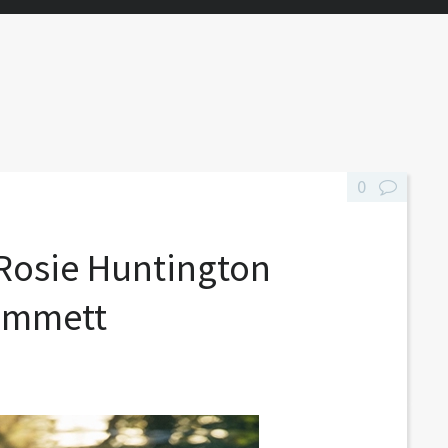
0
 Rosie Huntington
 Emmett