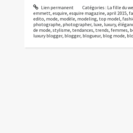
Lien permanent
Catégories :
La fille du 
emmett
,
esquire
,
esquire magazine
,
april 2015
,
f
edito
,
mode
,
modèle
,
modeling
,
top model
,
fash
photographe
,
photographer
,
luxe
,
luxury
,
élégan
de mode
,
stylisme
,
tendances
,
trends
,
femmes
,
b
luxury blogger
,
blogger
,
blogueur
,
blog mode
,
bl