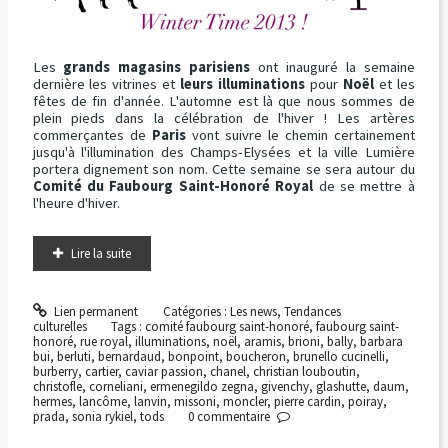
Les
grands magasins parisiens
ont inauguré la semaine
dernière les vitrines et
leurs illuminations
pour
Noël
et les
fêtes de fin d'année. L'automne est là que nous sommes de
plein pieds dans la célébration de l'hiver ! Les artères
commerçantes de
Paris
vont suivre le chemin certainement
jusqu'à l'illumination des Champs-Elysées et la ville Lumière
portera dignement son nom. Cette semaine se sera autour du
Comité du Faubourg Saint-Honoré Royal
de se mettre à
l'heure d'hiver.
Lire la suite
Lien permanent
Catégories :
Les news
,
Tendances
culturelles
Tags :
comité faubourg saint-honoré
,
faubourg saint-
honoré
,
rue royal
,
illuminations
,
noël
,
aramis
,
brioni
,
bally
,
barbara
bui
,
berluti
,
bernardaud
,
bonpoint
,
boucheron
,
brunello cucinelli
,
burberry
,
cartier
,
caviar passion
,
chanel
,
christian louboutin
,
christofle
,
corneliani
,
ermenegildo zegna
,
givenchy
,
glashutte
,
daum
,
hermes
,
lancôme
,
lanvin
,
missoni
,
moncler
,
pierre cardin
,
poiray
,
prada
,
sonia rykiel
,
tods
0
commentaire