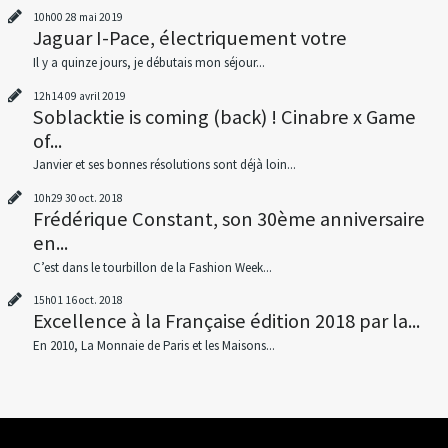
10h00
28
mai 2019
Jaguar I-Pace, électriquement votre
Il y a quinze jours, je débutais mon séjour...
12h14
09
avril 2019
Soblacktie is coming (back) ! Cinabre x Game
of...
Janvier et ses bonnes résolutions sont déjà loin...
10h29
30
oct. 2018
Frédérique Constant, son 30ème anniversaire
en...
C’est dans le tourbillon de la Fashion Week...
15h01
16
oct. 2018
Excellence à la Française édition 2018 par la...
En 2010, La Monnaie de Paris et les Maisons...