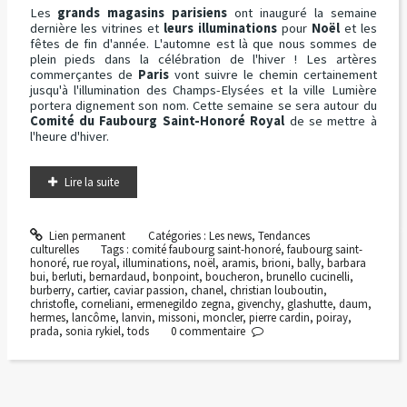
Les
grands magasins parisiens
ont inauguré la semaine
dernière les vitrines et
leurs illuminations
pour
Noël
et les
fêtes de fin d'année. L'automne est là que nous sommes de
plein pieds dans la célébration de l'hiver ! Les artères
commerçantes de
Paris
vont suivre le chemin certainement
jusqu'à l'illumination des Champs-Elysées et la ville Lumière
portera dignement son nom. Cette semaine se sera autour du
Comité du Faubourg Saint-Honoré Royal
de se mettre à
l'heure d'hiver.
Lire la suite
Lien permanent
Catégories :
Les news
,
Tendances
culturelles
Tags :
comité faubourg saint-honoré
,
faubourg saint-
honoré
,
rue royal
,
illuminations
,
noël
,
aramis
,
brioni
,
bally
,
barbara
bui
,
berluti
,
bernardaud
,
bonpoint
,
boucheron
,
brunello cucinelli
,
burberry
,
cartier
,
caviar passion
,
chanel
,
christian louboutin
,
christofle
,
corneliani
,
ermenegildo zegna
,
givenchy
,
glashutte
,
daum
,
hermes
,
lancôme
,
lanvin
,
missoni
,
moncler
,
pierre cardin
,
poiray
,
prada
,
sonia rykiel
,
tods
0
commentaire