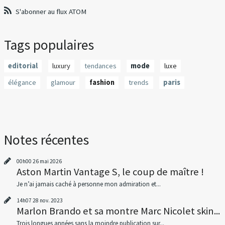
S'abonner au flux ATOM
Tags populaires
editorial
luxury
tendances
mode
luxe
élégance
glamour
fashion
trends
paris
Notes récentes
00h00
26
mai 2026
Aston Martin Vantage S, le coup de maître !
Je n’ai jamais caché à personne mon admiration et...
14h07
28
nov. 2023
Marlon Brando et sa montre Marc Nicolet skin...
Trois longues années sans la moindre publication sur...