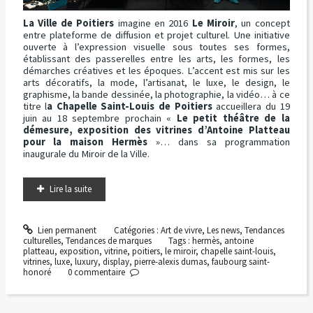
La Ville de Poitiers
imagine en 2016
Le Miroir
, un concept
entre plateforme de diffusion et projet culturel. Une initiative
ouverte à l’expression visuelle sous toutes ses formes,
établissant des passerelles entre les arts, les formes, les
démarches créatives et les époques. L’accent est mis sur les
arts décoratifs, la mode, l’artisanat, le luxe, le design, le
graphisme, la bande dessinée, la photographie, la vidéo… à ce
titre l
a Chapelle Saint-Louis de Poitiers
accueillera du 19
juin au 18 septembre prochain «
Le petit théâtre de la
démesure, exposition des vitrines d’Antoine Platteau
pour la maison Hermès
»… dans sa programmation
inaugurale du Miroir de la Ville.
Lire la suite
Lien permanent
Catégories :
Art de vivre
,
Les news
,
Tendances
culturelles
,
Tendances de marques
Tags :
hermès
,
antoine
platteau
,
exposition
,
vitrine
,
poitiers
,
le miroir
,
chapelle saint-louis
,
vitrines
,
luxe
,
luxury
,
display
,
pierre-alexis dumas
,
faubourg saint-
honoré
0
commentaire