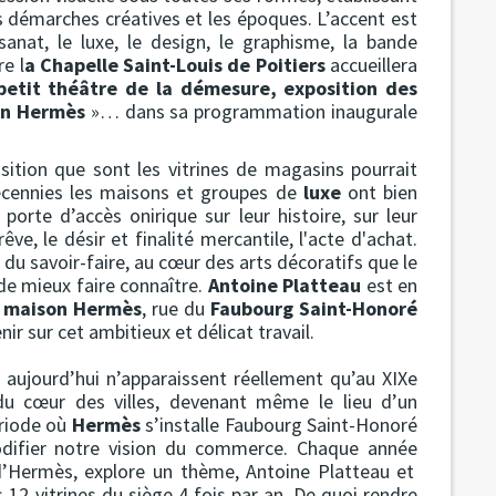
es démarches créatives et les époques. L’accent est
isanat, le luxe, le design, le graphisme, la bande
e l
a Chapelle Saint-Louis de Poitiers
accueillera
petit théâtre de la démesure, exposition des
son Hermès
»… dans sa programmation inaugurale
osition que sont les vitrines de magasins pourrait
écennies les maisons et groupes de
luxe
ont bien
porte d’accès onirique sur leur histoire, sur leur
êve, le désir et finalité mercantile, l'acte d'achat.
 et du savoir-faire, au cœur des arts décoratifs que le
de mieux faire connaître.
Antoine Platteau
est en
a
maison Hermès
, rue du
Faubourg Saint-Honoré
ir sur cet ambitieux et délicat travail.
s aujourd’hui n’apparaissent réellement qu’au XIXe
 du cœur des villes, devenant même le lieu d’un
ériode où
Hermès
s’installe Faubourg Saint-Honoré
modifier notre vision du commerce. Chaque année
 d’Hermès, explore un thème, Antoine Platteau et
s 12 vitrines du siège 4 fois par an. De quoi rendre