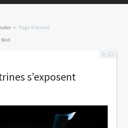
sules
Page d'accueil
 Bird
0
trines s’exposent