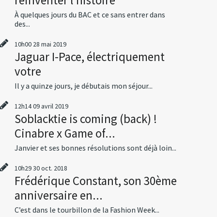
À quelques jours du BAC et ce sans entrer dans
des...
10h00
28
mai 2019
Jaguar I-Pace, électriquement
votre
Il y a quinze jours, je débutais mon séjour...
12h14
09
avril 2019
Soblacktie is coming (back) !
Cinabre x Game of...
Janvier et ses bonnes résolutions sont déjà loin...
10h29
30
oct. 2018
Frédérique Constant, son 30ème
anniversaire en...
C’est dans le tourbillon de la Fashion Week...