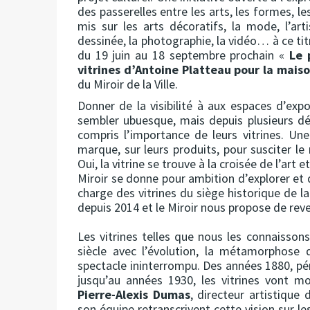
des passerelles entre les arts, les formes, l
mis sur les arts décoratifs, la mode, l’art
dessinée, la photographie, la vidéo… à ce titr
du 19 juin au 18 septembre prochain «
Le 
vitrines d’Antoine Platteau pour la mai
du Miroir de la Ville.
Donner de la visibilité à aux espaces d’exp
sembler ubuesque, mais depuis plusieurs d
compris l’importance de leurs vitrines. Une 
marque, sur leurs produits, pour susciter le r
Oui, la vitrine se trouve à la croisée de l’art
Miroir se donne pour ambition d’explorer et 
charge des vitrines du siège historique de l
depuis 2014 et le Miroir nous propose de reven
Les vitrines telles que nous les connaisson
siècle avec l’évolution, la métamorphose
spectacle ininterrompu. Des années 1880, p
jusqu’au années 1930, les vitrines vont 
Pierre-Alexis Dumas
, directeur artistique
son équipe retranscrivent cette vision sur le