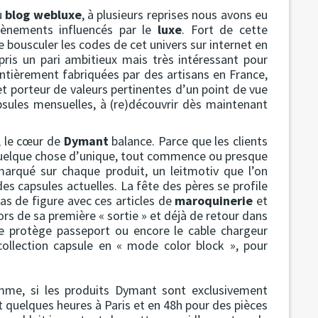
u
blog webluxe
, à plusieurs reprises nous avons eu
évènements influencés par le
luxe
. Fort de cette
de bousculer les codes de cet univers sur internet en
a pris un pari ambitieux mais très intéressant pour
ntièrement fabriquées par des artisans en France,
et porteur de valeurs pertinentes d’un point de vue
psules mensuelles, à (re)découvrir dès maintenant
, le cœur de
Dymant
balance. Parce que les clients
quelque chose d’unique, tout commence ou presque
marqué sur chaque produit, un leitmotiv que l’on
des capsules actuelles. La fête des pères se profile
s de figure avec ces articles de
maroquinerie
et
lors de sa première « sortie » et déjà de retour dans
le protège passeport ou encore le cable chargeur
ollection capsule en « mode color block », pour
mme, si les produits Dymant sont exclusivement
nt quelques heures à Paris et en 48h pour des pièces