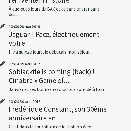
À quelques jours du BAC et ce sans entrer dans
des...
10h00
28
mai 2019
Jaguar I-Pace, électriquement
votre
Il y a quinze jours, je débutais mon séjour...
12h14
09
avril 2019
Soblacktie is coming (back) !
Cinabre x Game of...
Janvier et ses bonnes résolutions sont déjà loin...
10h29
30
oct. 2018
Frédérique Constant, son 30ème
anniversaire en...
C’est dans le tourbillon de la Fashion Week...