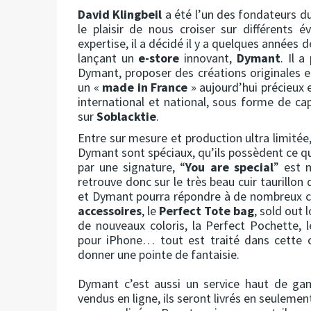
David Klingbeil
a été l’un des fondateurs d
le plaisir de nous croiser sur différents 
expertise, il a décidé il y a quelques années 
lançant un
e-store
innovant,
Dymant
. Il 
Dymant, proposer des créations originales e
un «
made in France
» aujourd’hui précieux 
international et national, sous forme de ca
sur
Soblacktie
.
Entre sur mesure et production ultra limitée
Dymant sont spéciaux, qu’ils possèdent ce 
par une signature, “
You are special
” est 
retrouve donc sur le très beau cuir taurillon 
et Dymant pourra répondre à de nombreux ca
accessoires
, le
Perfect Tote bag
, sold out 
de nouveaux coloris, la Perfect Pochette, 
pour iPhone… tout est traité dans cette c
donner une pointe de fantaisie.
Dymant c’est aussi un service haut de ga
vendus en ligne, ils seront livrés en seuleme