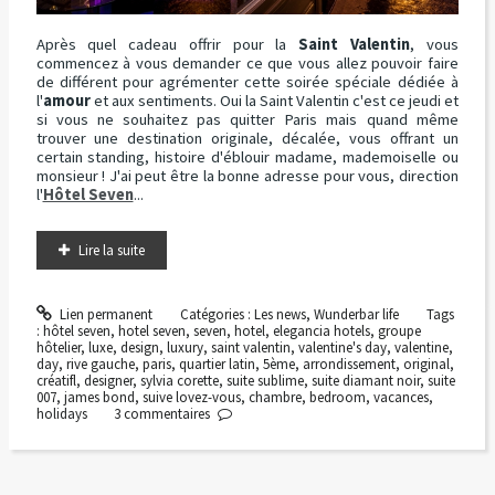
Après quel cadeau offrir pour la
Saint Valentin
, vous
commencez à vous demander ce que vous allez pouvoir faire
de différent pour agrémenter cette soirée spéciale dédiée à
l'
amour
et aux sentiments. Oui la Saint Valentin c'est ce jeudi et
si vous ne souhaitez pas quitter Paris mais quand même
trouver une destination originale, décalée, vous offrant un
certain standing, histoire d'éblouir madame, mademoiselle ou
monsieur ! J'ai peut être la bonne adresse pour vous, direction
l'
Hôtel Seven
...
Lire la suite
Lien permanent
Catégories :
Les news
,
Wunderbar life
Tags
:
hôtel seven
,
hotel seven
,
seven
,
hotel
,
elegancia hotels
,
groupe
hôtelier
,
luxe
,
design
,
luxury
,
saint valentin
,
valentine's day
,
valentine
,
day
,
rive gauche
,
paris
,
quartier latin
,
5ème
,
arrondissement
,
original
,
créatifl
,
designer
,
sylvia corette
,
suite sublime
,
suite diamant noir
,
suite
007
,
james bond
,
suive lovez-vous
,
chambre
,
bedroom
,
vacances
,
holidays
3
commentaires