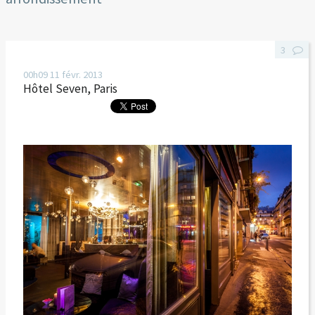
3
00h09
11
févr. 2013
Hôtel Seven, Paris