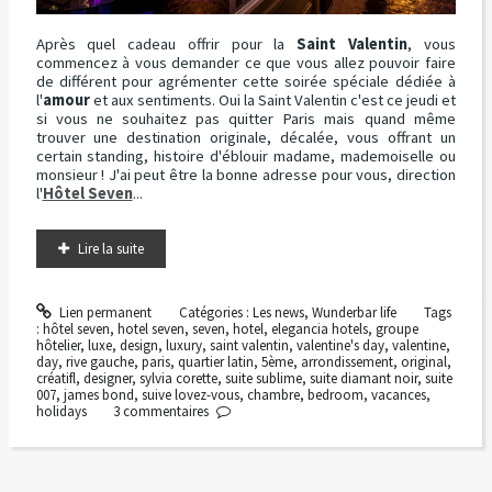
Après quel cadeau offrir pour la
Saint Valentin
, vous
commencez à vous demander ce que vous allez pouvoir faire
de différent pour agrémenter cette soirée spéciale dédiée à
l'
amour
et aux sentiments. Oui la Saint Valentin c'est ce jeudi et
si vous ne souhaitez pas quitter Paris mais quand même
trouver une destination originale, décalée, vous offrant un
certain standing, histoire d'éblouir madame, mademoiselle ou
monsieur ! J'ai peut être la bonne adresse pour vous, direction
l'
Hôtel Seven
...
Lire la suite
Lien permanent
Catégories :
Les news
,
Wunderbar life
Tags
:
hôtel seven
,
hotel seven
,
seven
,
hotel
,
elegancia hotels
,
groupe
hôtelier
,
luxe
,
design
,
luxury
,
saint valentin
,
valentine's day
,
valentine
,
day
,
rive gauche
,
paris
,
quartier latin
,
5ème
,
arrondissement
,
original
,
créatifl
,
designer
,
sylvia corette
,
suite sublime
,
suite diamant noir
,
suite
007
,
james bond
,
suive lovez-vous
,
chambre
,
bedroom
,
vacances
,
holidays
3
commentaires