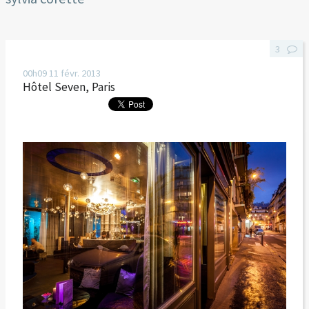
3
00h09
11
févr. 2013
Hôtel Seven, Paris