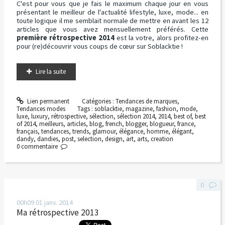
C'est pour vous que je fais le maximum chaque jour en vous
présentant le meilleur de l'actualité lifestyle, luxe, mode... en
toute logique il me semblait normale de mettre en avant les 12
articles que vous avez mensuellement préférés. Cette
première rétrospective 2014
est la votre, alors profitez-en
pour (re)découvrir vous coups de cœur sur Soblacktie !
Lire la suite
Lien permanent
Catégories :
Tendances de marques
,
Tendances modes
Tags :
soblacktie
,
magazine
,
fashion
,
mode
,
luxe
,
luxury
,
rétrospective
,
sélection
,
sélection 2014
,
2014
,
best of
,
best
of 2014
,
meilleurs
,
articles
,
blog
,
french
,
blogger
,
blogueur
,
france
,
français
,
tendances
,
trends
,
glamour
,
élégance
,
homme
,
élégant
,
dandy
,
dandies
,
post
,
selection
,
design
,
art
,
arts
,
creation
0
commentaire
0
00h09
01
janv. 2014
Ma rétrospective 2013