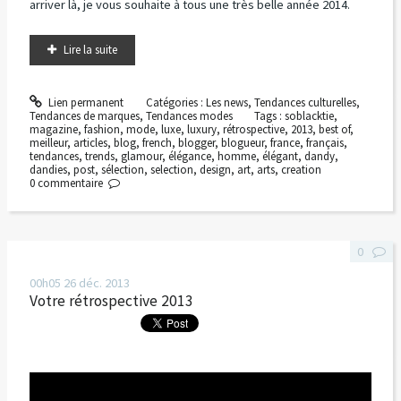
arriver là, je vous souhaite à tous une très belle année 2014.
Lire la suite
Lien permanent
Catégories :
Les news
,
Tendances culturelles
,
Tendances de marques
,
Tendances modes
Tags :
soblacktie
,
magazine
,
fashion
,
mode
,
luxe
,
luxury
,
rétrospective
,
2013
,
best of
,
meilleur
,
articles
,
blog
,
french
,
blogger
,
blogueur
,
france
,
français
,
tendances
,
trends
,
glamour
,
élégance
,
homme
,
élégant
,
dandy
,
dandies
,
post
,
sélection
,
selection
,
design
,
art
,
arts
,
creation
0
commentaire
0
00h05
26
déc. 2013
Votre rétrospective 2013