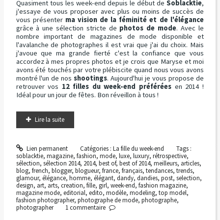
Quasiment tous les week-end depuis le début de
Soblacktie
,
j'essaye de vous proposer avec plus ou moins de succès de
vous présenter
ma vision de la féminité et de l'élégance
grâce à une sélection stricte de
photos de mode
. Avec le
nombre important de magazines de mode disponible et
l'avalanche de photographes il est vrai que j'ai du choix. Mais
j'avoue que ma grande fierté c'est la confiance que vous
accordez à mes propres photos et je crois que Maryse et moi
avons été touchés par votre plébiscite quand nous vous avons
montré l'un de nos
shootings
. Aujourd'hui je vous propose de
retrouver vos
12 filles du week-end préférées
en 2014 !
Idéal pour un jour de fêtes. Bon réveillon à tous !
Lire la suite
Lien permanent
Catégories :
La fille du week-end
Tags :
soblacktie
,
magazine
,
fashion
,
mode
,
luxe
,
luxury
,
rétrospective
,
sélection
,
sélection 2014
,
2014
,
best of
,
best of 2014
,
meilleurs
,
articles
,
blog
,
french
,
blogger
,
blogueur
,
france
,
français
,
tendances
,
trends
,
glamour
,
élégance
,
homme
,
élégant
,
dandy
,
dandies
,
post
,
selection
,
design
,
art
,
arts
,
creation
,
fille
,
girl
,
week-end
,
fashion magazine
,
magazine mode
,
editorial
,
edito
,
modèle
,
modeling
,
top model
,
fashion photographer
,
photographe de mode
,
photographe
,
photographer
1
commentaire