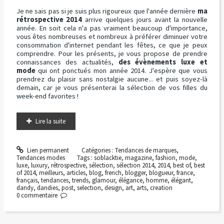
Je ne sais pas si je suis plus rigoureux que l'année dernière
ma
rétrospective 2014
arrive quelques jours avant la nouvelle
année. En soit cela n'a pas vraiment beaucoup d'importance,
vous êtes nombreuses et nombreux à préférer diminuer votre
consommation d'internet pendant les fêtes, ce que je peux
comprendre. Pour les présents, je vous propose de prendre
connaissances des actualités,
des évènements luxe et
mode
qui ont ponctués mon année 2014. J'espère que vous
prendrez du plaisir sans nostalgie aucune... et puis soyez-là
demain, car je vous présenterai la sélection de vos filles du
week-end favorites !
Lire la suite
Lien permanent
Catégories :
Tendances de marques
,
Tendances modes
Tags :
soblacktie
,
magazine
,
fashion
,
mode
,
luxe
,
luxury
,
rétrospective
,
sélection
,
sélection 2014
,
2014
,
best of
,
best
of 2014
,
meilleurs
,
articles
,
blog
,
french
,
blogger
,
blogueur
,
france
,
français
,
tendances
,
trends
,
glamour
,
élégance
,
homme
,
élégant
,
dandy
,
dandies
,
post
,
selection
,
design
,
art
,
arts
,
creation
0
commentaire