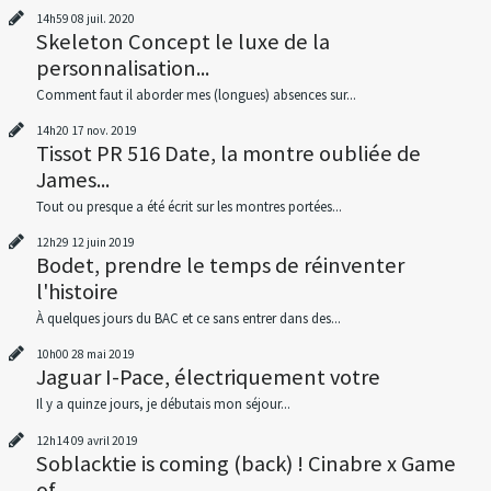
14h59
08
juil. 2020
Skeleton Concept le luxe de la
personnalisation...
Comment faut il aborder mes (longues) absences sur...
14h20
17
nov. 2019
Tissot PR 516 Date, la montre oubliée de
James...
Tout ou presque a été écrit sur les montres portées...
12h29
12
juin 2019
Bodet, prendre le temps de réinventer
l'histoire
À quelques jours du BAC et ce sans entrer dans des...
10h00
28
mai 2019
Jaguar I-Pace, électriquement votre
Il y a quinze jours, je débutais mon séjour...
12h14
09
avril 2019
Soblacktie is coming (back) ! Cinabre x Game
of...