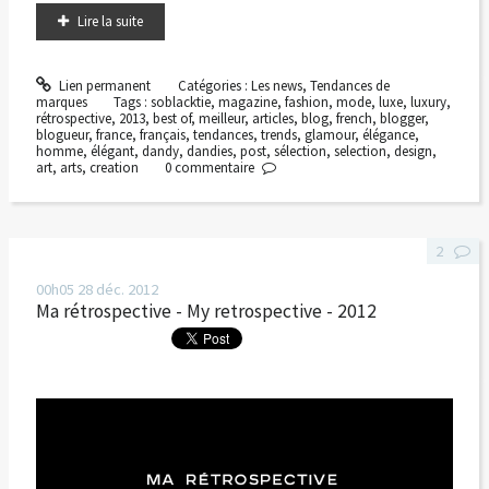
Lire la suite
Lien permanent
Catégories :
Les news
,
Tendances de
marques
Tags :
soblacktie
,
magazine
,
fashion
,
mode
,
luxe
,
luxury
,
rétrospective
,
2013
,
best of
,
meilleur
,
articles
,
blog
,
french
,
blogger
,
blogueur
,
france
,
français
,
tendances
,
trends
,
glamour
,
élégance
,
homme
,
élégant
,
dandy
,
dandies
,
post
,
sélection
,
selection
,
design
,
art
,
arts
,
creation
0
commentaire
2
00h05
28
déc. 2012
Ma rétrospective - My retrospective - 2012