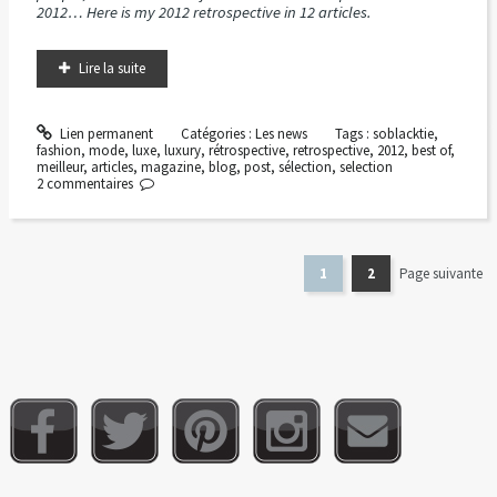
2012… Here is my 2012 retrospective in 12 articles.
Lire la suite
Lien permanent
Catégories :
Les news
Tags :
soblacktie
,
fashion
,
mode
,
luxe
,
luxury
,
rétrospective
,
retrospective
,
2012
,
best of
,
meilleur
,
articles
,
magazine
,
blog
,
post
,
sélection
,
selection
2
commentaires
1
2
Page suivante