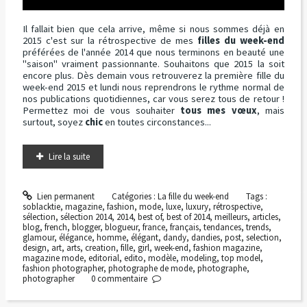
Il fallait bien que cela arrive, même si nous sommes déjà en
2015 c'est sur la rétrospective de mes
filles du week-end
préférées de l'année 2014 que nous terminons en beauté une
"saison" vraiment passionnante. Souhaitons que 2015 la soit
encore plus. Dès demain vous retrouverez la première fille du
week-end 2015 et lundi nous reprendrons le rythme normal de
nos publications quotidiennes, car vous serez tous de retour !
Permettez moi de vous souhaiter
tous mes vœux
, mais
surtout, soyez
chic
en toutes circonstances...
Lire la suite
Lien permanent
Catégories :
La fille du week-end
Tags :
soblacktie
,
magazine
,
fashion
,
mode
,
luxe
,
luxury
,
rétrospective
,
sélection
,
sélection 2014
,
2014
,
best of
,
best of 2014
,
meilleurs
,
articles
,
blog
,
french
,
blogger
,
blogueur
,
france
,
français
,
tendances
,
trends
,
glamour
,
élégance
,
homme
,
élégant
,
dandy
,
dandies
,
post
,
selection
,
design
,
art
,
arts
,
creation
,
fille
,
girl
,
week-end
,
fashion magazine
,
magazine mode
,
editorial
,
edito
,
modèle
,
modeling
,
top model
,
fashion photographer
,
photographe de mode
,
photographe
,
photographer
0
commentaire