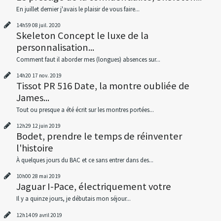
En juillet dernier j'avais le plaisir de vous faire...
14h59
08
juil. 2020
Skeleton Concept le luxe de la
personnalisation...
Comment faut il aborder mes (longues) absences sur...
14h20
17
nov. 2019
Tissot PR 516 Date, la montre oubliée de
James...
Tout ou presque a été écrit sur les montres portées...
12h29
12
juin 2019
Bodet, prendre le temps de réinventer
l'histoire
À quelques jours du BAC et ce sans entrer dans des...
10h00
28
mai 2019
Jaguar I-Pace, électriquement votre
Il y a quinze jours, je débutais mon séjour...
12h14
09
avril 2019