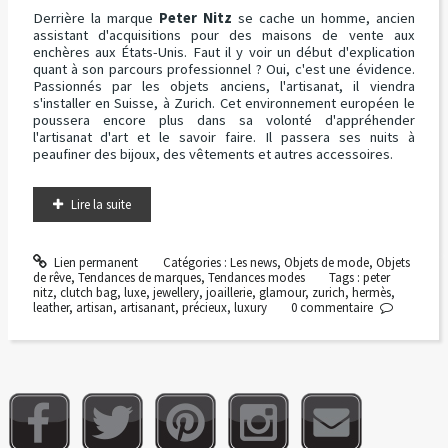
Derrière la marque
Peter Nitz
se cache un homme, ancien
assistant d'acquisitions pour des maisons de vente aux
enchères aux États-Unis. Faut il y voir un début d'explication
quant à son parcours professionnel ? Oui, c'est une évidence.
Passionnés par les objets anciens, l'artisanat, il viendra
s'installer en Suisse, à Zurich. Cet environnement européen le
poussera encore plus dans sa volonté d'appréhender
l'artisanat d'art et le savoir faire. Il passera ses nuits à
peaufiner des bijoux, des vêtements et autres accessoires.
Lire la suite
Lien permanent
Catégories :
Les news
,
Objets de mode
,
Objets
de rêve
,
Tendances de marques
,
Tendances modes
Tags :
peter
nitz
,
clutch bag
,
luxe
,
jewellery
,
joaillerie
,
glamour
,
zurich
,
hermès
,
leather
,
artisan
,
artisanant
,
précieux
,
luxury
0
commentaire