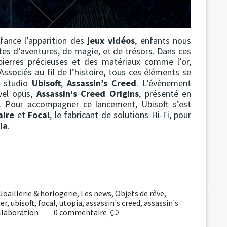
fance l’apparition des
jeux vidéos
, enfants nous
tes d’aventures, de magie, et de trésors. Dans ces
 pierres précieuses et des matériaux comme l’or,
 Associés au fil de l’histoire, tous ces éléments se
 studio
Ubisoft
,
Assassin’s Creed
. L’évènement
uvel opus,
Assassin's Creed Origins
, présenté en
 Pour accompagner ce lancement, Ubisoft s’est
aire
et
Focal
, le fabricant de solutions Hi-Fi, pour
ia
.
Joaillerie & horlogerie
,
Les news
,
Objets de rêve
,
ier
,
ubisoft
,
focal
,
utopia
,
assassin's creed
,
assassin's
llaboration
0
commentaire