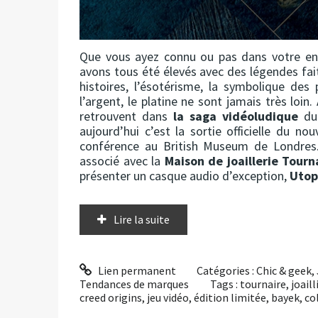
Que vous ayez connu ou pas dans votre en
avons tous été élevés avec des légendes fai
histoires, l’ésotérisme, la symbolique des
l’argent, le platine ne sont jamais très loin.
retrouvent dans
la saga vidéoludique
du
aujourd’hui c’est la sortie officielle du no
conférence au British Museum de Londres.
associé avec la
Maison de joaillerie Tourn
présenter un casque audio d’exception,
Utop
Lire la suite
Lien permanent
Catégories :
Chic & geek
,
Tendances de marques
Tags :
tournaire
,
joaill
creed origins
,
jeu vidéo
,
édition limitée
,
bayek
,
co