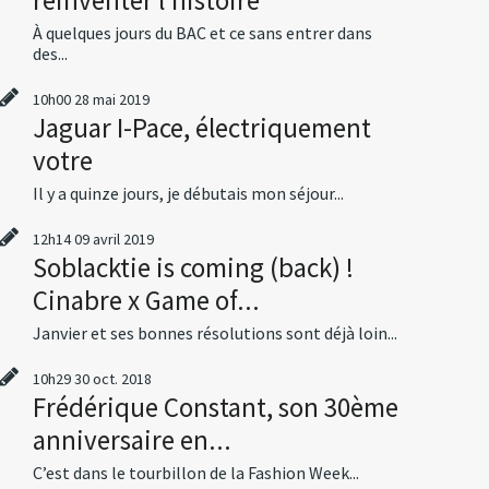
À quelques jours du BAC et ce sans entrer dans
des...
10h00
28
mai 2019
Jaguar I-Pace, électriquement
votre
Il y a quinze jours, je débutais mon séjour...
12h14
09
avril 2019
Soblacktie is coming (back) !
Cinabre x Game of...
Janvier et ses bonnes résolutions sont déjà loin...
10h29
30
oct. 2018
Frédérique Constant, son 30ème
anniversaire en...
C’est dans le tourbillon de la Fashion Week...