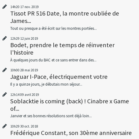
14h20
17
nov. 2019
Tissot PR 516 Date, la montre oubliée de
James...
Tout ou presque a été écrit sur les montres portées...
12h29
12
juin 2019
Bodet, prendre le temps de réinventer
l'histoire
À quelques jours du BAC et ce sans entrer dans des...
10h00
28
mai 2019
Jaguar I-Pace, électriquement votre
Il y a quinze jours, je débutais mon séjour...
12h14
09
avril 2019
Soblacktie is coming (back) ! Cinabre x Game
of...
Janvier et ses bonnes résolutions sont déjà loin...
10h29
30
oct. 2018
Frédérique Constant, son 30ème anniversaire