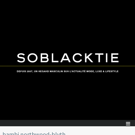
bambi northwood-blyth