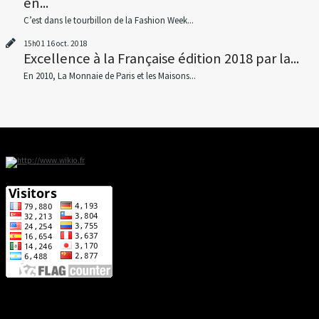
en...
C’est dans le tourbillon de la Fashion Week...
15h01
16
oct. 2018
Excellence à la Française édition 2018 par la...
En 2010, La Monnaie de Paris et les Maisons...