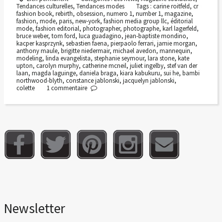
Tendances culturelles
,
Tendances modes
Tags :
carine roitfeld
,
cr
fashion book
,
rebirth
,
obsession
,
numero 1
,
number 1
,
magazine
,
fashion
,
mode
,
paris
,
new-york
,
fashion media group llc
,
éditorial
mode
,
fashion editorial
,
photographer
,
photographe
,
karl lagerfeld
,
bruce weber
,
tom ford
,
luca guadagino
,
jean-baptiste mondino
,
kacper kasprzynk
,
sebastien faena
,
pierpaolo ferrari
,
jamie morgan
,
anthony maule
,
brigitte niedermair
,
michael avedon
,
mannequin
,
modeling
,
linda evangelista
,
stephanie seymour
,
lara stone
,
kate
upton
,
carolyn murphy
,
catherine mcneil
,
juliet ingelby
,
stef van der
laan
,
magda laguinge
,
daniela braga
,
kiara kabukuru
,
sui he
,
bambi
northwood-blyth
,
constance jablonski
,
jacquelyn jablonski
,
colette
1
commentaire
Newsletter