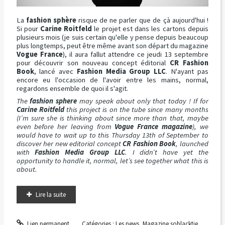
La
fashion sphère
risque de ne parler que de çà aujourd'hui !
Si pour
Carine Roitfeld
le projet est dans les cartons depuis
plusieurs mois (je suis certain qu'elle y pense depuis beaucoup
plus longtemps, peut être même avant son départ du magazine
Vogue France
), il aura fallut attendre ce jeudi 13 septembre
pour découvrir son nouveau concept éditorial
CR Fashion
Book
, lancé avec
Fashion Media Group LLC
. N'ayant pas
encore eu l'occasion de l'avoir entre les mains, normal,
regardons ensemble de quoi il s'agit.
The
fashion sphere
may speak about only that today ! If for
Carine Roitfeld
this project is on the tube since many months
(I’m sure she is thinking about since more than that, maybe
even before her leaving from
Vogue France magazine
), we
would have to wait up to this Thursday 13th of September to
discover her new editorial concept
CR Fashion Book
, launched
with
Fashion Media Group LLC
. I didn’t have yet the
opportunity to handle it, normal, let’s see together what this is
about.
Lire la suite
Lien permanent
Catégories :
Les news
,
Magazine soblacktie
,