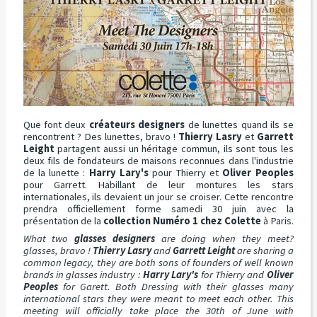
Que font deux
créateurs designers
de lunettes quand ils se
rencontrent ? Des lunettes, bravo !
Thierry Lasry
et
Garrett
Leight
partagent aussi un héritage commun, ils sont tous les
deux fils de fondateurs de maisons reconnues dans l'industrie
de la lunette :
Harry Lary's
pour Thierry et
Oliver Peoples
pour Garrett. Habillant de leur montures les stars
internationales, ils devaient un jour se croiser. Cette rencontre
prendra officiellement forme samedi 30 juin avec la
présentation de la
collection Numéro 1 chez Colette
à Paris.
What two
glasses designers
are doing when they meet?
glasses, bravo !
Thierry Lasry
and
Garrett Leight
are sharing a
common legacy, they are both sons of founders of well known
brands in glasses industry :
Harry Lary's
for Thierry and
Oliver
Peoples
for Garett. Both Dressing with their glasses many
international stars they were meant to meet each other. This
meeting will officially take place the 30th of June with