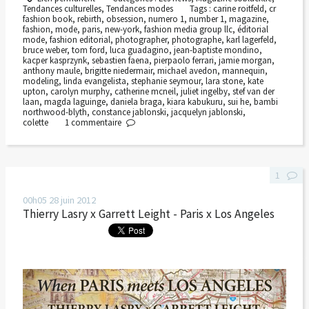
Tendances culturelles
,
Tendances modes
Tags :
carine roitfeld
,
cr
fashion book
,
rebirth
,
obsession
,
numero 1
,
number 1
,
magazine
,
fashion
,
mode
,
paris
,
new-york
,
fashion media group llc
,
éditorial
mode
,
fashion editorial
,
photographer
,
photographe
,
karl lagerfeld
,
bruce weber
,
tom ford
,
luca guadagino
,
jean-baptiste mondino
,
kacper kasprzynk
,
sebastien faena
,
pierpaolo ferrari
,
jamie morgan
,
anthony maule
,
brigitte niedermair
,
michael avedon
,
mannequin
,
modeling
,
linda evangelista
,
stephanie seymour
,
lara stone
,
kate
upton
,
carolyn murphy
,
catherine mcneil
,
juliet ingelby
,
stef van der
laan
,
magda laguinge
,
daniela braga
,
kiara kabukuru
,
sui he
,
bambi
northwood-blyth
,
constance jablonski
,
jacquelyn jablonski
,
colette
1
commentaire
1
00h05
28
juin 2012
Thierry Lasry x Garrett Leight - Paris x Los Angeles