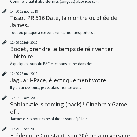
Comment faut il aborder mes (longues) absences sur...
14h20
17
nov. 2019
Tissot PR 516 Date, la montre oubliée de
James...
Tout ou presque a été écrit sur les montres portées...
12h29
12
juin 2019
Bodet, prendre le temps de réinventer
l'histoire
À quelques jours du BAC et ce sans entrer dans des...
10h00
28
mai 2019
Jaguar I-Pace, électriquement votre
Il y a quinze jours, je débutais mon séjour...
12h14
09
avril 2019
Soblacktie is coming (back) ! Cinabre x Game
of...
Janvier et ses bonnes résolutions sont déjà loin...
10h29
30
oct. 2018
Frédérique Constant, son 30ème anniversaire