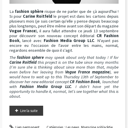
La
fashion sphère
risque de ne parler que de çà aujourd'hui !
Si pour
Carine Roitfeld
le projet est dans les cartons depuis
plusieurs mois (je suis certain qu'elle y pense depuis beaucoup
plus longtemps, peut être même avant son départ du magazine
Vogue France
), il aura fallut attendre ce jeudi 13 septembre
pour découvrir son nouveau concept éditorial
CR Fashion
Book
, lancé avec
Fashion Media Group LLC
. N'ayant pas
encore eu l'occasion de l'avoir entre les mains, normal,
regardons ensemble de quoi il s'agit.
The
fashion sphere
may speak about only that today ! If for
Carine Roitfeld
this project is on the tube since many months
(I’m sure she is thinking about since more than that, maybe
even before her leaving from
Vogue France magazine
), we
would have to wait up to this Thursday 13th of September to
discover her new editorial concept
CR Fashion Book
, launched
with
Fashion Media Group LLC
. I didn’t have yet the
opportunity to handle it, normal, let’s see together what this is
about.
Lire la suite
Lien permanent
Catégories :
Les news
,
Magazine soblacktie
,