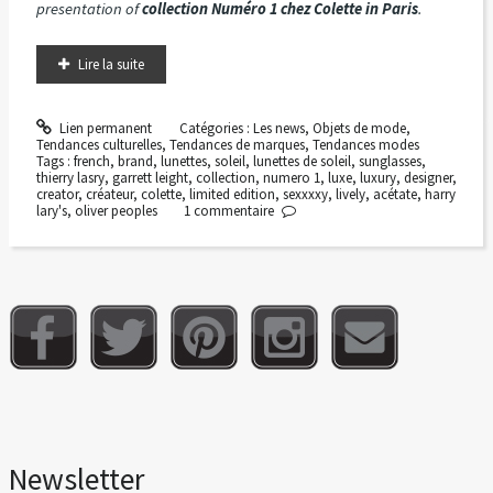
presentation of
collection Numéro 1 chez Colette in Paris
.
Lire la suite
Lien permanent
Catégories :
Les news
,
Objets de mode
,
Tendances culturelles
,
Tendances de marques
,
Tendances modes
Tags :
french
,
brand
,
lunettes
,
soleil
,
lunettes de soleil
,
sunglasses
,
thierry lasry
,
garrett leight
,
collection
,
numero 1
,
luxe
,
luxury
,
designer
,
creator
,
créateur
,
colette
,
limited edition
,
sexxxxy
,
lively
,
acétate
,
harry
lary's
,
oliver peoples
1
commentaire
Newsletter