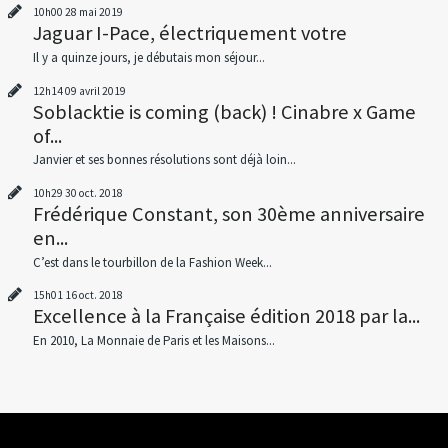
10h00
28
mai 2019
Jaguar I-Pace, électriquement votre
Il y a quinze jours, je débutais mon séjour...
12h14
09
avril 2019
Soblacktie is coming (back) ! Cinabre x Game
of...
Janvier et ses bonnes résolutions sont déjà loin...
10h29
30
oct. 2018
Frédérique Constant, son 30ème anniversaire
en...
C’est dans le tourbillon de la Fashion Week...
15h01
16
oct. 2018
Excellence à la Française édition 2018 par la...
En 2010, La Monnaie de Paris et les Maisons...