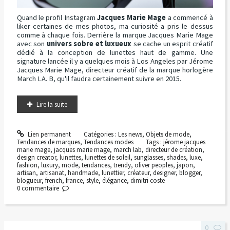
Quand le profil Instagram
Jacques Marie Mage
a commencé à
liker certaines de mes photos, ma curiosité a pris le dessus
comme à chaque fois. Derrière la marque Jacques Marie Mage
avec son
univers sobre et luxueux
se cache un esprit créatif
dédié à la conception de lunettes haut de gamme. Une
signature lancée il y a quelques mois à Los Angeles par Jérome
Jacques Marie Mage, directeur créatif de la marque horlogère
March LA. B, qu'il faudra certainement suivre en 2015.
Lire la suite
Lien permanent
Catégories :
Les news
,
Objets de mode
,
Tendances de marques
,
Tendances modes
Tags :
jérome jacques
marie mage
,
jacques marie mage
,
march lab
,
directeur de création
,
design creator
,
lunettes
,
lunettes de soleil
,
sunglasses
,
shades
,
luxe
,
fashion
,
luxury
,
mode
,
tendances
,
trendy
,
oliver peoples
,
japon
,
artisan
,
artisanat
,
handmade
,
lunettier
,
créateur
,
designer
,
blogger
,
blogueur
,
french
,
france
,
style
,
élégance
,
dimitri coste
0
commentaire
0