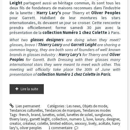
Leight
partagent aussi un héritage commun, ils sont tous les
deux fils de fondateurs de maisons reconnues dans l'industrie
de la lunette :
Harry Lary's
pour Thierry et
Oliver Peoples
pour Garrett. Habillant de leur montures les stars
internationales, ils devaient un jour se croiser. Cette rencontre
prendra officiellement forme samedi 30 juin avec la
présentation de la
collection Numéro 1 chez Colette
à Paris.
What two
glasses designers
are doing when they meet?
glasses, bravo !
Thierry Lasry
and
Garrett Leight
are sharing a
common legacy, they are both sons of founders of well known
brands in glasses industry :
Harry Lary's
for Thierry and
Oliver
Peoples
for Garett. Both Dressing with their glasses many
international stars they were meant to meet each other. This
meeting will officially take place the 30th of June with
presentation of
collection Numéro 1 chez Colette in Paris
.
Lire la suite
Lien permanent
Catégories :
Les news
,
Objets de mode
,
Tendances culturelles
,
Tendances de marques
,
Tendances modes
Tags :
french
,
brand
,
lunettes
,
soleil
,
lunettes de soleil
,
sunglasses
,
thierry lasry
,
garrett leight
,
collection
,
numero 1
,
luxe
,
luxury
,
designer
,
creator
,
créateur
,
colette
,
limited edition
,
sexxxxy
,
lively
,
acétate
,
harry
lary's
,
oliver peoples
1
commentaire