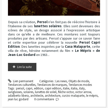
Depuis sa création,
Persol
n'en finit pas de réécrire l'histoire à
l'italienne de ses
lunettes solaires
. Elles sont devenues des
icônes de style, un design associé à l’expression artistique
dans ce qu'elle a de meilleure. Ces montures sont toujours
produites par des artisans. Persol s’appuie sur ce savoir faire
et cette expertise pour célébrer la nouvelle
Persol Capri
Edition
. Des lunettes inspirées par la
Casa Malaparte
, cette
villa de rêve, héroïne notamment du film
« Le Mépris » de
Jean-Luc Godard
en 1963...
Lire la suite
Lien permanent
Catégories :
Les news
,
Objets de mode
,
Tendances culturelles
,
Tendances de marques
,
Tendances modes
Tags :
persol
,
capri
,
edition
,
capri edition
,
italie
,
italia
,
italy
,
sunglasses
,
solaires
,
lunettes de soleil
,
fléche victor
,
victor arrow
,
adalberto libera
,
architecte
,
architecture
,
curzio malaparte
,
le mépris
,
jean luc godard
0
commentaire