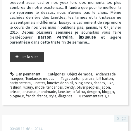
peuvent aussi cacher nos yeux lors des moments les plus
sombres de notre existence... Il faudra que pour le meilleur la
vie reprenne le dessus, nous n'avons pas le choix. Même
cachées derrière des lunettes, les larmes et la tristesse ne
laissent jamais indifférents. Essayons calmement de reprendre
le cours de nos vies mais n'oublions pas, jamais, le 07 janvier
2015. Depuis plusieurs semaines je souhaitais vous faire
(re)découvrir
Barton Perreira
,
luxueuse
et légère
parenthèse dans cette triste fin de semaine...
Lire la suite
Lien permanent
Catégories :
Objets de mode
,
Tendances de
marques
,
Tendances modes
Tags :
barton perreira
,
bill barton
,
patty perreira
,
lunettes
,
lunettes de soleil
,
sunglasses
,
shades
,
luxe
,
fashion
,
luxury
,
mode
,
tendances
,
trendy
,
oliver peoples
,
japon
,
artisan
,
artisanat
,
handmade
,
lunettier
,
créateur
,
designer
,
blogger
,
blogueur
,
french
,
france
,
style
,
élégance
0
commentaire
0
00h08
11
déc. 2014