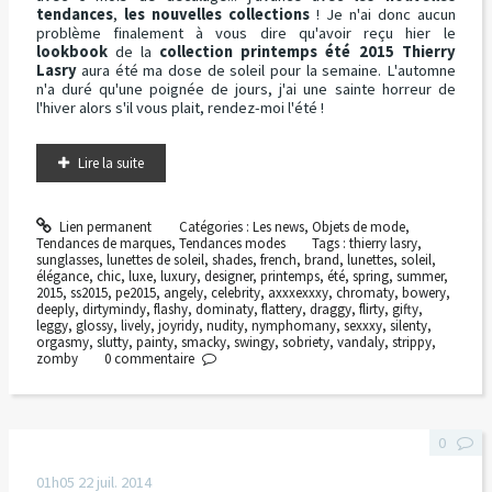
tendances
,
les nouvelles collections
! Je n'ai donc aucun
problème finalement à vous dire qu'avoir reçu hier le
lookbook
de la
collection printemps été 2015 Thierry
Lasry
aura été ma dose de soleil pour la semaine. L'automne
n'a duré qu'une poignée de jours, j'ai une sainte horreur de
l'hiver alors s'il vous plait, rendez-moi l'été !
Lire la suite
Lien permanent
Catégories :
Les news
,
Objets de mode
,
Tendances de marques
,
Tendances modes
Tags :
thierry lasry
,
sunglasses
,
lunettes de soleil
,
shades
,
french
,
brand
,
lunettes
,
soleil
,
élégance
,
chic
,
luxe
,
luxury
,
designer
,
printemps
,
été
,
spring
,
summer
,
2015
,
ss2015
,
pe2015
,
angely
,
celebrity
,
axxxexxxy
,
chromaty
,
bowery
,
deeply
,
dirtymindy
,
flashy
,
dominaty
,
flattery
,
draggy
,
flirty
,
gifty
,
leggy
,
glossy
,
lively
,
joyridy
,
nudity
,
nymphomany
,
sexxxy
,
silenty
,
orgasmy
,
slutty
,
painty
,
smacky
,
swingy
,
sobriety
,
vandaly
,
strippy
,
zomby
0
commentaire
0
01h05
22
juil. 2014