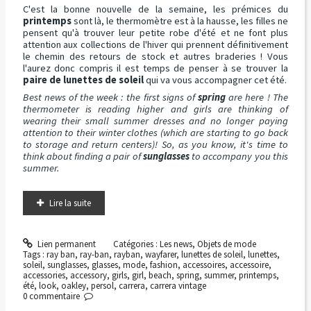
C'est la bonne nouvelle de la semaine, les prémices du
printemps
sont là, le thermomètre est à la hausse, les filles ne
pensent qu'à trouver leur petite robe d'été et ne font plus
attention aux collections de l'hiver qui prennent définitivement
le chemin des retours de stock et autres braderies ! Vous
l'aurez donc compris il est temps de penser à se trouver la
paire de lunettes de soleil
qui va vous accompagner cet été.
Best news of the week : the first signs of
spring
are here ! The
thermometer is reading higher and girls are thinking of
wearing their small summer dresses and no longer paying
attention to their winter clothes (which are starting to go back
to storage and return centers)! So, as you know, it's time to
think about finding a pair of
sunglasses
to accompany you this
summer.
Lire la suite
Lien permanent
Catégories :
Les news
,
Objets de mode
Tags :
ray ban
,
ray-ban
,
rayban
,
wayfarer
,
lunettes de soleil
,
lunettes
,
soleil
,
sunglasses
,
glasses
,
mode
,
fashion
,
accessoires
,
accessoire
,
accessories
,
accessory
,
girls
,
girl
,
beach
,
spring
,
summer
,
printemps
,
été
,
look
,
oakley
,
persol
,
carrera
,
carrera vintage
0
commentaire