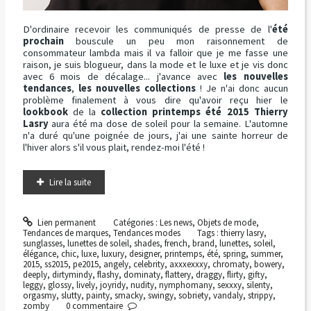
D'ordinaire recevoir les communiqués de presse de l'
été
prochain
bouscule un peu mon raisonnement de
consommateur lambda mais il va falloir que je me fasse une
raison, je suis blogueur, dans la mode et le luxe et je vis donc
avec 6 mois de décalage... j'avance avec
les nouvelles
tendances
,
les nouvelles collections
! Je n'ai donc aucun
problème finalement à vous dire qu'avoir reçu hier le
lookbook
de la
collection printemps été 2015 Thierry
Lasry
aura été ma dose de soleil pour la semaine. L'automne
n'a duré qu'une poignée de jours, j'ai une sainte horreur de
l'hiver alors s'il vous plait, rendez-moi l'été !
Lire la suite
Lien permanent
Catégories :
Les news
,
Objets de mode
,
Tendances de marques
,
Tendances modes
Tags :
thierry lasry
,
sunglasses
,
lunettes de soleil
,
shades
,
french
,
brand
,
lunettes
,
soleil
,
élégance
,
chic
,
luxe
,
luxury
,
designer
,
printemps
,
été
,
spring
,
summer
,
2015
,
ss2015
,
pe2015
,
angely
,
celebrity
,
axxxexxxy
,
chromaty
,
bowery
,
deeply
,
dirtymindy
,
flashy
,
dominaty
,
flattery
,
draggy
,
flirty
,
gifty
,
leggy
,
glossy
,
lively
,
joyridy
,
nudity
,
nymphomany
,
sexxxy
,
silenty
,
orgasmy
,
slutty
,
painty
,
smacky
,
swingy
,
sobriety
,
vandaly
,
strippy
,
zomby
0
commentaire