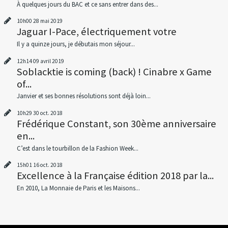
À quelques jours du BAC et ce sans entrer dans des...
10h00
28
mai 2019
Jaguar I-Pace, électriquement votre
Il y a quinze jours, je débutais mon séjour...
12h14
09
avril 2019
Soblacktie is coming (back) ! Cinabre x Game
of...
Janvier et ses bonnes résolutions sont déjà loin...
10h29
30
oct. 2018
Frédérique Constant, son 30ème anniversaire
en...
C’est dans le tourbillon de la Fashion Week...
15h01
16
oct. 2018
Excellence à la Française édition 2018 par la...
En 2010, La Monnaie de Paris et les Maisons...