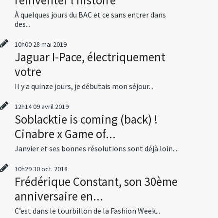
À quelques jours du BAC et ce sans entrer dans
des...
10h00
28
mai 2019
Jaguar I-Pace, électriquement
votre
Il y a quinze jours, je débutais mon séjour...
12h14
09
avril 2019
Soblacktie is coming (back) !
Cinabre x Game of...
Janvier et ses bonnes résolutions sont déjà loin...
10h29
30
oct. 2018
Frédérique Constant, son 30ème
anniversaire en...
C’est dans le tourbillon de la Fashion Week...