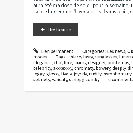
aura été ma dose de soleil pour la semaine. L
sainte horreur de l'hiver alors s'il vous plait, 
Lire la suite
Lien permanent
Catégories :
Les news
,
Ob
modes
Tags :
thierry lasry
,
sunglasses
,
lunette
élégance
,
chic
,
luxe
,
luxury
,
designer
,
printemps
,
celebrity
,
axxxexxxy
,
chromaty
,
bowery
,
deeply
,
di
leggy
,
glossy
,
lively
,
joyridy
,
nudity
,
nymphomany
sobriety
,
vandaly
,
strippy
,
zomby
0
commenta