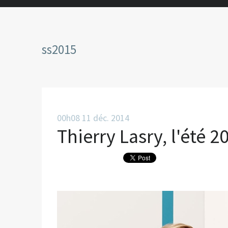
ss2015
00h08
11
déc. 2014
Thierry Lasry, l'été 2