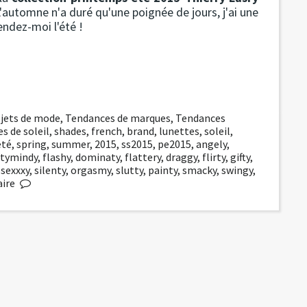
'automne n'a duré qu'une poignée de jours, j'ai une
rendez-moi l'été !
jets de mode
,
Tendances de marques
,
Tendances
s de soleil
,
shades
,
french
,
brand
,
lunettes
,
soleil
,
été
,
spring
,
summer
,
2015
,
ss2015
,
pe2015
,
angely
,
rtymindy
,
flashy
,
dominaty
,
flattery
,
draggy
,
flirty
,
gifty
,
,
sexxxy
,
silenty
,
orgasmy
,
slutty
,
painty
,
smacky
,
swingy
,
ire