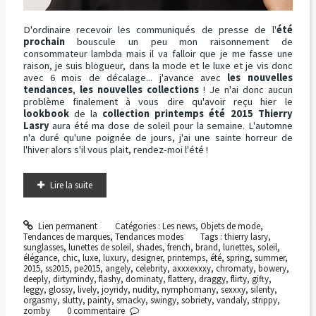
D'ordinaire recevoir les communiqués de presse de l'
été
prochain
bouscule un peu mon raisonnement de
consommateur lambda mais il va falloir que je me fasse une
raison, je suis blogueur, dans la mode et le luxe et je vis donc
avec 6 mois de décalage... j'avance avec
les nouvelles
tendances
,
les nouvelles collections
! Je n'ai donc aucun
problème finalement à vous dire qu'avoir reçu hier le
lookbook
de la
collection printemps été 2015 Thierry
Lasry
aura été ma dose de soleil pour la semaine. L'automne
n'a duré qu'une poignée de jours, j'ai une sainte horreur de
l'hiver alors s'il vous plait, rendez-moi l'été !
Lire la suite
Lien permanent
Catégories :
Les news
,
Objets de mode
,
Tendances de marques
,
Tendances modes
Tags :
thierry lasry
,
sunglasses
,
lunettes de soleil
,
shades
,
french
,
brand
,
lunettes
,
soleil
,
élégance
,
chic
,
luxe
,
luxury
,
designer
,
printemps
,
été
,
spring
,
summer
,
2015
,
ss2015
,
pe2015
,
angely
,
celebrity
,
axxxexxxy
,
chromaty
,
bowery
,
deeply
,
dirtymindy
,
flashy
,
dominaty
,
flattery
,
draggy
,
flirty
,
gifty
,
leggy
,
glossy
,
lively
,
joyridy
,
nudity
,
nymphomany
,
sexxxy
,
silenty
,
orgasmy
,
slutty
,
painty
,
smacky
,
swingy
,
sobriety
,
vandaly
,
strippy
,
zomby
0
commentaire