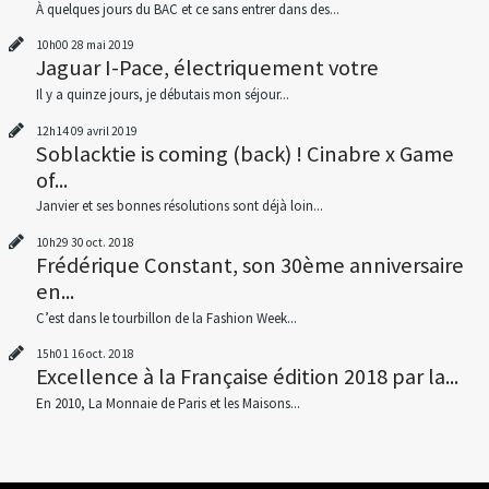
À quelques jours du BAC et ce sans entrer dans des...
10h00
28
mai 2019
Jaguar I-Pace, électriquement votre
Il y a quinze jours, je débutais mon séjour...
12h14
09
avril 2019
Soblacktie is coming (back) ! Cinabre x Game
of...
Janvier et ses bonnes résolutions sont déjà loin...
10h29
30
oct. 2018
Frédérique Constant, son 30ème anniversaire
en...
C’est dans le tourbillon de la Fashion Week...
15h01
16
oct. 2018
Excellence à la Française édition 2018 par la...
En 2010, La Monnaie de Paris et les Maisons...