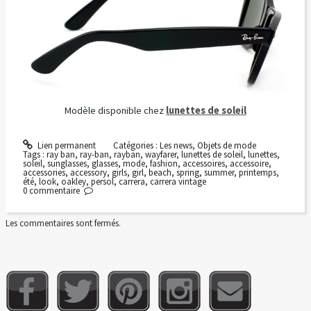
Modèle disponible chez
lunettes de soleil
Lien permanent
Catégories :
Les news
,
Objets de mode
Tags :
ray ban
,
ray-ban
,
rayban
,
wayfarer
,
lunettes de soleil
,
lunettes
,
soleil
,
sunglasses
,
glasses
,
mode
,
fashion
,
accessoires
,
accessoire
,
accessories
,
accessory
,
girls
,
girl
,
beach
,
spring
,
summer
,
printemps
,
été
,
look
,
oakley
,
persol
,
carrera
,
carrera vintage
0
commentaire
Les commentaires sont fermés.