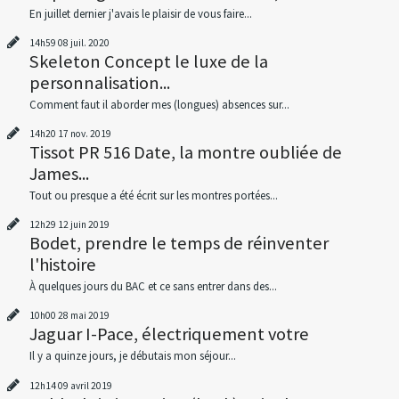
En juillet dernier j'avais le plaisir de vous faire...
14h59
08
juil. 2020
Skeleton Concept le luxe de la
personnalisation...
Comment faut il aborder mes (longues) absences sur...
14h20
17
nov. 2019
Tissot PR 516 Date, la montre oubliée de
James...
Tout ou presque a été écrit sur les montres portées...
12h29
12
juin 2019
Bodet, prendre le temps de réinventer
l'histoire
À quelques jours du BAC et ce sans entrer dans des...
10h00
28
mai 2019
Jaguar I-Pace, électriquement votre
Il y a quinze jours, je débutais mon séjour...
12h14
09
avril 2019