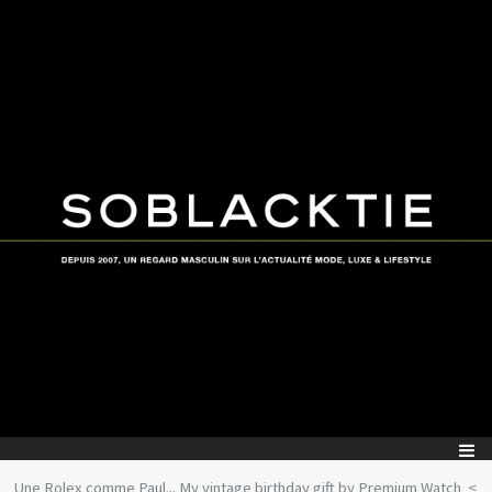
Une Rolex comme Paul... My vintage birthday gift by Premium Watch