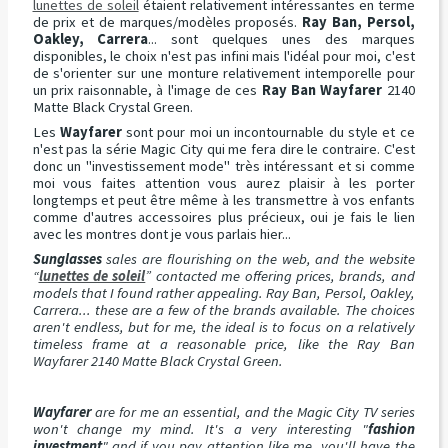
lunettes de soleil
étaient relativement intéressantes en terme
de prix et de marques/modèles proposés.
Ray Ban, Persol,
Oakley, Carrera
... sont quelques unes des marques
disponibles, le choix n'est pas infini mais l'idéal pour moi, c'est
de s'orienter sur une monture relativement intemporelle pour
un prix raisonnable, à l'image de ces
Ray Ban Wayfarer
2140
Matte Black Crystal Green.
Les
Wayfarer
sont pour moi un incontournable du style et ce
n'est pas la série Magic City qui me fera dire le contraire. C'est
donc un "investissement mode" très intéressant et si comme
moi vous faites attention vous aurez plaisir à les porter
longtemps et peut être même à les transmettre à vos enfants
comme d'autres accessoires plus précieux, oui je fais le lien
avec les montres dont je vous parlais hier...
Sunglasses
sales are flourishing on the web, and the website
“
lunettes de soleil
” contacted me offering prices, brands, and
models that I found rather appealing. Ray Ban, Persol, Oakley,
Carrera... these are a few of the brands available. The choices
aren't endless, but for me, the ideal is to focus on a relatively
timeless frame at a reasonable price, like the Ray Ban
Wayfarer 2140 Matte Black Crystal Green.
Wayfarer
are for me an essential, and the Magic City TV series
won't change my mind. It's a very interesting "
fashion
investment
" and if you pay attention like me, you'll have the