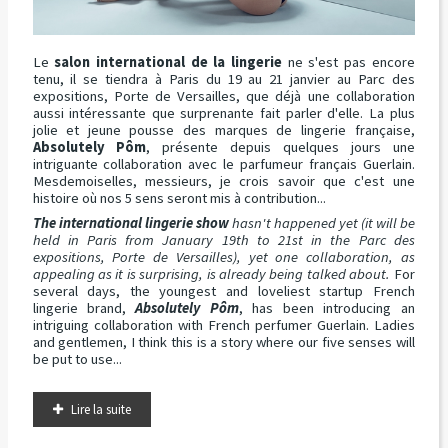
Le
salon international de la lingerie
ne s'est pas encore
tenu, il se tiendra à Paris du 19 au 21 janvier au Parc des
expositions, Porte de Versailles, que déjà une collaboration
aussi intéressante que surprenante fait parler d'elle. La plus
jolie et jeune pousse des marques de lingerie française,
Absolutely Pôm
, présente depuis quelques jours une
intriguante collaboration avec le parfumeur français Guerlain.
Mesdemoiselles, messieurs, je crois savoir que c'est une
histoire où nos 5 sens seront mis à contribution...
The international lingerie show
hasn't happened yet (it will be
held in Paris from January 19th to 21st in the Parc des
expositions, Porte de Versailles), yet one collaboration, as
appealing as it is surprising, is already being talked about.
For
several days, the youngest and loveliest startup French
lingerie brand,
Absolutely Pôm
, has been introducing an
intriguing collaboration with French perfumer Guerlain. Ladies
and gentlemen, I think this is a story where our five senses will
be put to use...
Lire la suite