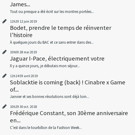
James...
Tout ou presque a été écrit sur les montres portées...
12h29
12
juin 2019
Bodet, prendre le temps de réinventer
l'histoire
À quelques jours du BAC et ce sans entrer dans des...
10h00
28
mai 2019
Jaguar I-Pace, électriquement votre
Il y a quinze jours, je débutais mon séjour...
12h14
09
avril 2019
Soblacktie is coming (back) ! Cinabre x Game
of...
Janvier et ses bonnes résolutions sont déjà loin...
10h29
30
oct. 2018
Frédérique Constant, son 30ème anniversaire
en...
C’est dans le tourbillon de la Fashion Week...