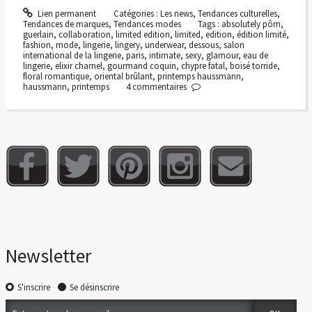
Lien permanent
Catégories :
Les news
,
Tendances culturelles
,
Tendances de marques
,
Tendances modes
Tags :
absolutely pôm
,
guerlain
,
collaboration
,
limited edition
,
limited
,
edition
,
édition limité
,
fashion
,
mode
,
lingerie
,
lingery
,
underwear
,
dessous
,
salon
international de la lingerie
,
paris
,
intimate
,
sexy
,
glamour
,
eau de
lingerie
,
elixir charnel
,
gourmand coquin
,
chypre fatal
,
boisé torride
,
floral romantique
,
oriental brûlant
,
printemps haussmann
,
haussmann
,
printemps
4
commentaires
Newsletter
S'inscrire
Se désinscrire