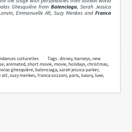
re the stage with personalities from fashion world
cholas Ghesquière from
Balenciaga
, Sarah Jessica
 Lanvin, Emmanuelle Alt, Suzy Menkes and
Franca
ndances culturelles
Tags :
disney
,
barneys
,
new
se
,
animated
,
short movie
,
movie
,
holidays
,
christmas
,
holas ghesquière
,
balenciaga
,
sarah jessica parker
,
 alt
,
suzy menkes
,
franca sozzani
,
paris
,
luxury
,
luxe
,