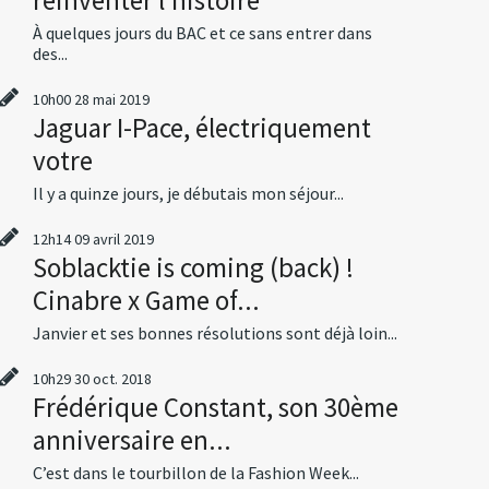
À quelques jours du BAC et ce sans entrer dans
des...
10h00
28
mai 2019
Jaguar I-Pace, électriquement
votre
Il y a quinze jours, je débutais mon séjour...
12h14
09
avril 2019
Soblacktie is coming (back) !
Cinabre x Game of...
Janvier et ses bonnes résolutions sont déjà loin...
10h29
30
oct. 2018
Frédérique Constant, son 30ème
anniversaire en...
C’est dans le tourbillon de la Fashion Week...