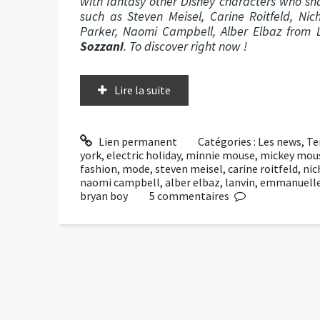
with fantasy other Disney characters who sha
such as Steven Meisel, Carine Roitfeld, Ni
Parker, Naomi Campbell, Alber Elbaz from
Sozzani
. To discover right now !
Lire la suite
Lien permanent
Catégories :
Les news
,
Te
york
,
electric holiday
,
minnie mouse
,
mickey mou
fashion
,
mode
,
steven meisel
,
carine roitfeld
,
nic
naomi campbell
,
alber elbaz
,
lanvin
,
emmanuelle
bryan boy
5
commentaires