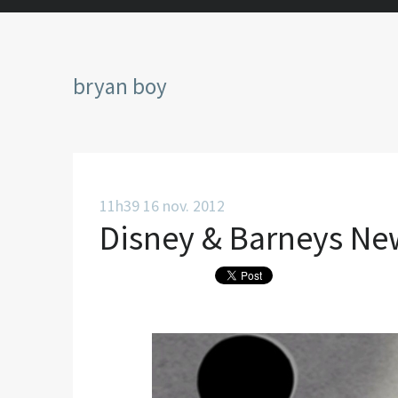
bryan boy
11h39
16
nov. 2012
Disney & Barneys New