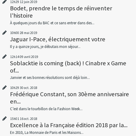
12h29
12
juin 2019
Bodet, prendre le temps de réinventer
l'histoire
À quelques jours du BAC et ce sans entrer dans des...
10h00
28
mai 2019
Jaguar I-Pace, électriquement votre
Il y a quinze jours, je débutais mon séjour...
12h14
09
avril 2019
Soblacktie is coming (back) ! Cinabre x Game
of...
Janvier et ses bonnes résolutions sont déjà loin...
10h29
30
oct. 2018
Frédérique Constant, son 30ème anniversaire
en...
C’est dans le tourbillon de la Fashion Week...
15h01
16
oct. 2018
Excellence à la Française édition 2018 par la...
En 2010, La Monnaie de Paris et les Maisons...