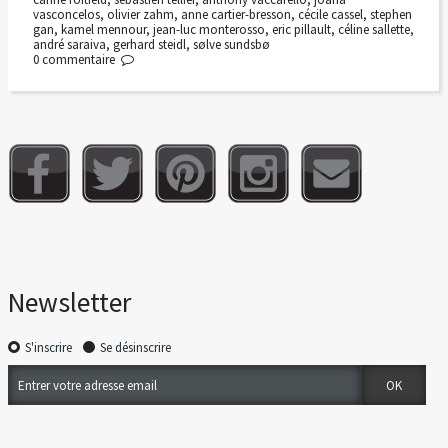
vasconcelos
,
olivier zahm
,
anne cartier-bresson
,
cécile cassel
,
stephen
gan
,
kamel mennour
,
jean-luc monterosso
,
eric pillault
,
céline sallette
,
andré saraiva
,
gerhard steidl
,
sølve sundsbø
0
commentaire
Newsletter
S'inscrire
Se désinscrire