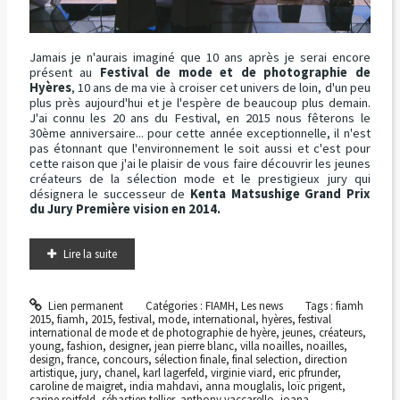
Jamais je n'aurais imaginé que 10 ans après je serai encore
présent au
Festival de mode et de photographie de
Hyères
, 10 ans de ma vie à croiser cet univers de loin, d'un peu
plus près aujourd'hui et je l'espère de beaucoup plus demain.
J'ai connu les 20 ans du Festival, en 2015 nous fêterons le
30ème anniversaire... pour cette année exceptionnelle, il n'est
pas étonnant que l'environnement le soit aussi et c'est pour
cette raison que j'ai le plaisir de vous faire découvrir les jeunes
créateurs de la sélection mode et le prestigieux jury qui
désignera le successeur de
Kenta Matsushige
Grand Prix
du Jury Première vision en 2014.
Lire la suite
Lien permanent
Catégories :
FIAMH
,
Les news
Tags :
fiamh
2015
,
fiamh
,
2015
,
festival
,
mode
,
international
,
hyères
,
festival
international de mode et de photographie de hyère
,
jeunes
,
créateurs
,
young
,
fashion
,
designer
,
jean pierre blanc
,
villa noailles
,
noailles
,
design
,
france
,
concours
,
sélection finale
,
final selection
,
direction
artistique
,
jury
,
chanel
,
karl lagerfeld
,
virginie viard
,
eric pfrunder
,
caroline de maigret
,
india mahdavi
,
anna mouglalis
,
loïc prigent
,
carine roitfeld
,
sébastien tellier
,
anthony vaccarello
,
joana