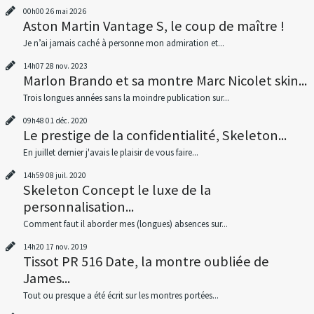
00h00
26
mai 2026
Aston Martin Vantage S, le coup de maître !
Je n’ai jamais caché à personne mon admiration et...
14h07
28
nov. 2023
Marlon Brando et sa montre Marc Nicolet skin...
Trois longues années sans la moindre publication sur...
09h48
01
déc. 2020
Le prestige de la confidentialité, Skeleton...
En juillet dernier j'avais le plaisir de vous faire...
14h59
08
juil. 2020
Skeleton Concept le luxe de la
personnalisation...
Comment faut il aborder mes (longues) absences sur...
14h20
17
nov. 2019
Tissot PR 516 Date, la montre oubliée de
James...
Tout ou presque a été écrit sur les montres portées...