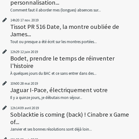
personnalisation...
Comment faut il aborder mes (longues) absences sur...
14h20
17
nov. 2019
Tissot PR 516 Date, la montre oubliée de
James...
Tout ou presque a été écrit sur les montres portées...
12h29
12
juin 2019
Bodet, prendre le temps de réinventer
l'histoire
À quelques jours du BAC et ce sans entrer dans des...
10h00
28
mai 2019
Jaguar I-Pace, électriquement votre
Il y a quinze jours, je débutais mon séjour...
12h14
09
avril 2019
Soblacktie is coming (back) ! Cinabre x Game
of...
Janvier et ses bonnes résolutions sont déjà loin...