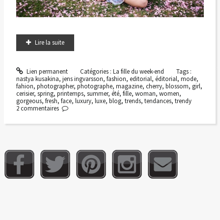
Lire la suite
Lien permanent
Catégories :
La fille du week-end
Tags :
nastya kusakina
,
jens ingvarsson
,
fashion
,
editorial
,
éditorial
,
mode
,
fahion
,
photographer
,
photographe
,
magazine
,
cherry
,
blossom
,
girl
,
cerisier
,
spring
,
printemps
,
summer
,
été
,
fille
,
woman
,
women
,
gorgeous
,
fresh
,
face
,
luxury
,
luxe
,
blog
,
trends
,
tendances
,
trendy
2
commentaires