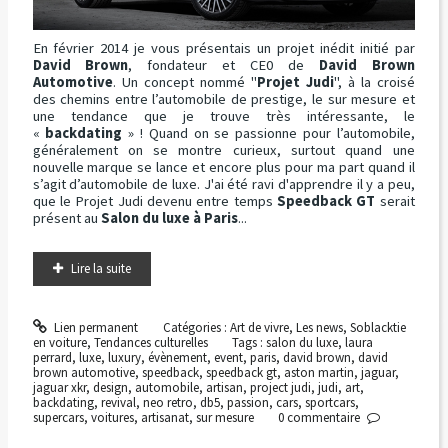
En février 2014 je vous présentais un projet inédit initié par
David Brown
, fondateur et CE0 de
David Brown
Automotive
. Un concept nommé "
Projet Judi
", à la croisé
des chemins entre l’automobile de prestige, le sur mesure et
une tendance que je trouve très intéressante, le
«
backdating
» ! Quand on se passionne pour l’automobile,
généralement on se montre curieux, surtout quand une
nouvelle marque se lance et encore plus pour ma part quand il
s’agit d’automobile de luxe. J'ai été ravi d'apprendre il y a peu,
que le Projet Judi devenu entre temps
Speedback GT
serait
présent au
Salon du luxe à Paris
...
Lire la suite
Lien permanent
Catégories :
Art de vivre
,
Les news
,
Soblacktie
en voiture
,
Tendances culturelles
Tags :
salon du luxe
,
laura
perrard
,
luxe
,
luxury
,
évènement
,
event
,
paris
,
david brown
,
david
brown automotive
,
speedback
,
speedback gt
,
aston martin
,
jaguar
,
jaguar xkr
,
design
,
automobile
,
artisan
,
project judi
,
judi
,
art
,
backdating
,
revival
,
neo retro
,
db5
,
passion
,
cars
,
sportcars
,
supercars
,
voitures
,
artisanat
,
sur mesure
0
commentaire