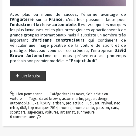
Avec plus ou moins de succès, l'énorme avantage de
l'
Angleterre
sur la
France
, c'est leur passion intacte pour
l'
industrie
et la chose
automobile
. Il est vrai que les marques
les plus luxueuses et les plus prestigieuses appartiennent à de
grands groupes internationaux mais il subsiste un nombre très
important d'
artisans constructeurs
qui continuent de
véhiculer une image positive de la voiture de sport et de
prestige. Nouveau venu sur ce créneau, l'entreprise
David
Brown Automotive
qui nous présentera au printemps
prochain son premier modèle le "
Project Judi
".
Lire la suite
Lien permanent
Catégories :
Les news
,
Soblacktie en
voiture
Tags :
david brown
,
aston martin
,
jaguar
,
design
,
automobile
,
luxe
,
luxury
,
artisan
,
project judi
,
judi
,
art
,
revival
,
neo
retro
,
db5
,
top marques 2014
,
monac
,
monte-carlo
,
passion
,
cars
,
sportcars
,
supercars
,
voitures
,
artisanat
,
sur mesure
0
commentaire