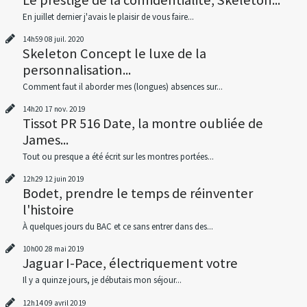
En juillet dernier j'avais le plaisir de vous faire...
14h59
08
juil. 2020
Skeleton Concept le luxe de la
personnalisation...
Comment faut il aborder mes (longues) absences sur...
14h20
17
nov. 2019
Tissot PR 516 Date, la montre oubliée de
James...
Tout ou presque a été écrit sur les montres portées...
12h29
12
juin 2019
Bodet, prendre le temps de réinventer
l'histoire
À quelques jours du BAC et ce sans entrer dans des...
10h00
28
mai 2019
Jaguar I-Pace, électriquement votre
Il y a quinze jours, je débutais mon séjour...
12h14
09
avril 2019