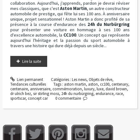
collaboration. Aujourd'hui, j'apprends, pardon je devrai réviser
mes classiques, que c'est
Aston Martin
, un autre constructeur
automobile de prestige, qui fête lui ses 100 ans. À anniversaire
unique, projet sensationnel ! Aston Martin a donc profité de sa
présence à la course d'endurance des
24h du Nurbürgring
pour présenter une voiture en hommage à ses 100 ans
d'excellence automobile, la
CC100
. Un concept qui représente
aujourd'hui l'héritage et la passion du sport automobile à
travers une histoire qui dure déjà depuis un siècle...
Lire la suite
Lien permanent
Catégories :
Les news
,
Objets de rêve
,
Tendances culturelles
Tags :
aston martin
,
aston
,
cc100
,
centenary
,
centenaire
,
anniversaire
,
commémoration
,
luxury
,
luxe
,
david brown
,
dr ulrich bez
,
sir stirling moss
,
24h du nurbürgring
,
endurance
,
race
,
sportscar
,
concept car
0
commentaire