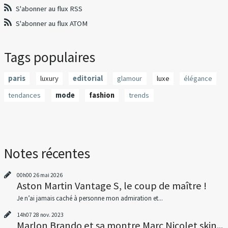
S'abonner au flux RSS
S'abonner au flux ATOM
Tags populaires
paris
luxury
editorial
glamour
luxe
élégance
tendances
mode
fashion
trends
Notes récentes
00h00
26
mai 2026
Aston Martin Vantage S, le coup de maître !
Je n’ai jamais caché à personne mon admiration et...
14h07
28
nov. 2023
Marlon Brando et sa montre Marc Nicolet skin...