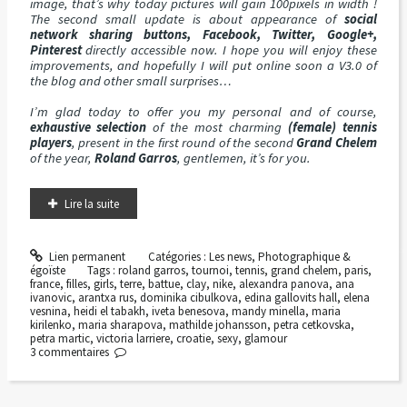
image, that’s why today pictures will gain 100pixels in width !
The second small update is about appearance of
social
network sharing buttons, Facebook, Twitter, Google+,
Pinterest
directly accessible now. I hope you will enjoy these
improvements, and hopefully I will put online soon a V3.0 of
the blog and other small surprises…
I’m glad today to offer you my personal and of course,
exhaustive selection
of the most charming
(female) tennis
players
, present in the first round of the second
Grand Chelem
of the year,
Roland Garros
, gentlemen, it’s for you.
Lire la suite
Lien permanent
Catégories :
Les news
,
Photographique &
égoïste
Tags :
roland garros
,
tournoi
,
tennis
,
grand chelem
,
paris
,
france
,
filles
,
girls
,
terre
,
battue
,
clay
,
nike
,
alexandra panova
,
ana
ivanovic
,
arantxa rus
,
dominika cibulkova
,
edina gallovits hall
,
elena
vesnina
,
heidi el tabakh
,
iveta benesova
,
mandy minella
,
maria
kirilenko
,
maria sharapova
,
mathilde johansson
,
petra cetkovska
,
petra martic
,
victoria larriere
,
croatie
,
sexy
,
glamour
3
commentaires