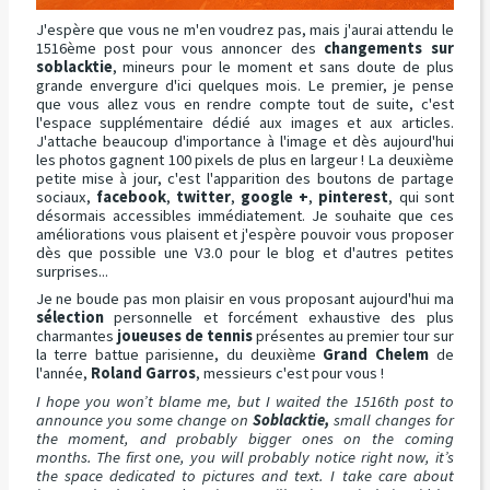
J'espère que vous ne m'en voudrez pas, mais j'aurai attendu le
1516ème post pour vous annoncer des
changements sur
soblacktie
, mineurs pour le moment et sans doute de plus
grande envergure d'ici quelques mois. Le premier, je pense
que vous allez vous en rendre compte tout de suite, c'est
l'espace supplémentaire dédié aux images et aux articles.
J'attache beaucoup d'importance à l'image et dès aujourd'hui
les photos gagnent 100 pixels de plus en largeur ! La deuxième
petite mise à jour, c'est l'apparition des boutons de partage
sociaux,
facebook
,
twitter
,
google +
,
pinterest
, qui sont
désormais accessibles immédiatement. Je souhaite que ces
améliorations vous plaisent et j'espère pouvoir vous proposer
dès que possible une V3.0 pour le blog et d'autres petites
surprises...
Je ne boude pas mon plaisir en vous proposant aujourd'hui ma
sélection
personnelle et forcément exhaustive des plus
charmantes
joueuses de tennis
présentes au premier tour sur
la terre battue parisienne, du deuxième
Grand Chelem
de
l'année,
Roland Garros
, messieurs c'est pour vous !
I hope you won’t blame me, but I waited the 1516th post to
announce you some change on
Soblacktie,
small changes for
the moment, and probably bigger ones on the coming
months. The first one, you will probably notice right now, it’s
the space dedicated to pictures and text. I take care about