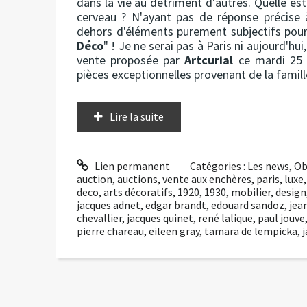
dans la vie au détriment d'autres. Quelle es
cerveau ? N'ayant pas de réponse précise 
dehors d'éléments purement subjectifs pourq
Déco
" ! Je ne serai pas à Paris ni aujourd'hu
vente proposée par
Artcurial
ce mardi 25 
pièces exceptionnelles provenant de la famil
Lire la suite
Lien permanent
Catégories :
Les news
,
Ob
auction
,
auctions
,
vente aux enchères
,
paris
,
luxe
deco
,
arts décoratifs
,
1920
,
1930
,
mobilier
,
design
jacques adnet
,
edgar brandt
,
edouard sandoz
,
jea
chevallier
,
jacques quinet
,
rené lalique
,
paul jouve
pierre chareau
,
eileen gray
,
tamara de lempicka
,