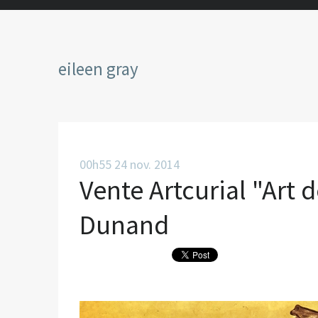
eileen gray
00h55
24
nov. 2014
Vente Artcurial "Art
Dunand