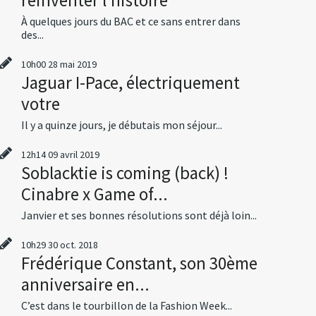
À quelques jours du BAC et ce sans entrer dans
des...
10h00
28
mai 2019
Jaguar I-Pace, électriquement
votre
Il y a quinze jours, je débutais mon séjour...
12h14
09
avril 2019
Soblacktie is coming (back) !
Cinabre x Game of...
Janvier et ses bonnes résolutions sont déjà loin...
10h29
30
oct. 2018
Frédérique Constant, son 30ème
anniversaire en...
C’est dans le tourbillon de la Fashion Week...