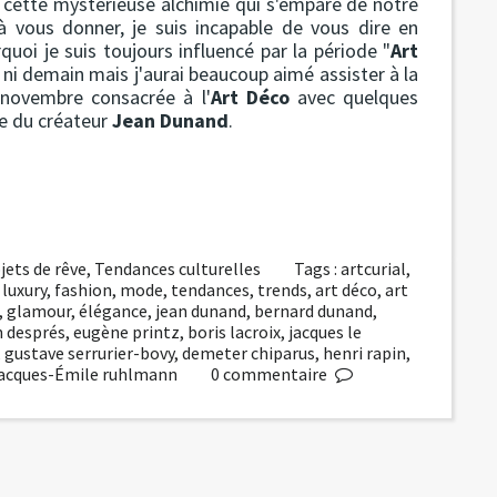
t cette mystérieuse alchimie qui s'empare de notre
à vous donner, je suis incapable de vous dire en
uoi je suis toujours influencé par la période "
Art
i, ni demain mais j'aurai beaucoup aimé assister à la
novembre consacrée à l'
Art Déco
avec quelques
le du créateur
Jean Dunand
.
jets de rêve
,
Tendances culturelles
Tags :
artcurial
,
,
luxury
,
fashion
,
mode
,
tendances
,
trends
,
art déco
,
art
,
glamour
,
élégance
,
jean dunand
,
bernard dunand
,
n després
,
eugène printz
,
boris lacroix
,
jacques le
,
gustave serrurier-bovy
,
demeter chiparus
,
henri rapin
,
jacques-Émile ruhlmann
0
commentaire