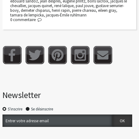
edouard sandoz
,
jean després
,
eugène printz
,
boris lacroix
,
jacques le
chevallier
,
jacques quinet
,
rené lalique
,
paul jouve
,
gustave serrurier-
bovy
,
demeter chiparus
,
henri rapin
,
pierre chareau
,
eileen gray
,
tamara de lempicka
,
jacques-Émile ruhlmann
0
commentaire
Newsletter
S'inscrire
Se désinscrire