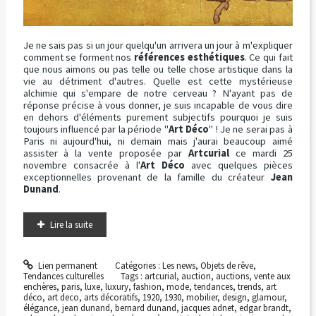
Je ne sais pas si un jour quelqu'un arrivera un jour à m'expliquer
comment se forment nos
références esthétiques
. Ce qui fait
que nous aimons ou pas telle ou telle chose artistique dans la
vie au détriment d'autres. Quelle est cette mystérieuse
alchimie qui s'empare de notre cerveau ? N'ayant pas de
réponse précise à vous donner, je suis incapable de vous dire
en dehors d'éléments purement subjectifs pourquoi je suis
toujours influencé par la période "
Art Déco
" ! Je ne serai pas à
Paris ni aujourd'hui, ni demain mais j'aurai beaucoup aimé
assister à la vente proposée par
Artcurial
ce mardi 25
novembre consacrée à l'
Art Déco
avec quelques pièces
exceptionnelles provenant de la famille du créateur
Jean
Dunand
.
Lire la suite
Lien permanent
Catégories :
Les news
,
Objets de rêve
,
Tendances culturelles
Tags :
artcurial
,
auction
,
auctions
,
vente aux
enchères
,
paris
,
luxe
,
luxury
,
fashion
,
mode
,
tendances
,
trends
,
art
déco
,
art deco
,
arts décoratifs
,
1920
,
1930
,
mobilier
,
design
,
glamour
,
élégance
,
jean dunand
,
bernard dunand
,
jacques adnet
,
edgar brandt
,