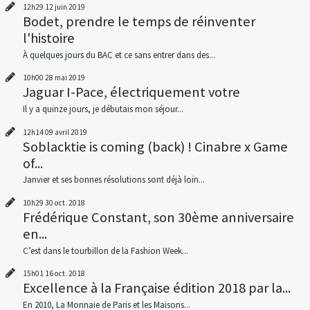
12h29
12
juin 2019
Bodet, prendre le temps de réinventer
l'histoire
À quelques jours du BAC et ce sans entrer dans des...
10h00
28
mai 2019
Jaguar I-Pace, électriquement votre
Il y a quinze jours, je débutais mon séjour...
12h14
09
avril 2019
Soblacktie is coming (back) ! Cinabre x Game
of...
Janvier et ses bonnes résolutions sont déjà loin...
10h29
30
oct. 2018
Frédérique Constant, son 30ème anniversaire
en...
C’est dans le tourbillon de la Fashion Week...
15h01
16
oct. 2018
Excellence à la Française édition 2018 par la...
En 2010, La Monnaie de Paris et les Maisons...