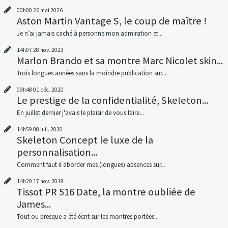
00h00
26
mai 2026
Aston Martin Vantage S, le coup de maître !
Je n’ai jamais caché à personne mon admiration et...
14h07
28
nov. 2023
Marlon Brando et sa montre Marc Nicolet skin...
Trois longues années sans la moindre publication sur...
09h48
01
déc. 2020
Le prestige de la confidentialité, Skeleton...
En juillet dernier j'avais le plaisir de vous faire...
14h59
08
juil. 2020
Skeleton Concept le luxe de la
personnalisation...
Comment faut il aborder mes (longues) absences sur...
14h20
17
nov. 2019
Tissot PR 516 Date, la montre oubliée de
James...
Tout ou presque a été écrit sur les montres portées...