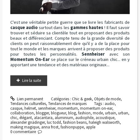
C'est une véritable petite guerre que se livre les fabricants de
casque audio
surtout dans les
gammes hautes
! Il faut savoir
trouver et séduire sa clientèle tout en proposant des produits
beaux et différenciant. Compte tenu de la grande diversité de
clients on peut raisonnablement dire qu'il y a de la place pour
tout le monde et les marques arrivent à proposer des produits
pour toutes les personnalités.
Sennheiser
avec son
Momentum On-Ear
se place sur le créneau urbain chic... en y
apportant une tendance et des matériaux originaux...
Lire la suite
Lien permanent
Catégories :
Chic & geek
,
Objets de mode
,
Tendances culturelles
,
Tendances de marques
Tags :
audio
,
casque
,
helmet
,
sennheiser
,
momentum
,
momentum on-ear
,
collaboration
,
blogger
,
blogueur
,
blog
,
fashion
,
mode
,
urbain
,
urban
,
chic
,
élégant
,
alacantara
,
aluminium
,
audiophile
,
acoustique
,
alexander gnädinger
,
luc todd
,
fashion beans
,
haleigh walsworth
,
making magique
,
anna frost
,
fashionpuppe
,
apple
0
commentaire