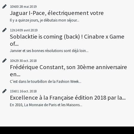
10h00
28
mai 2019
Jaguar I-Pace, électriquement votre
Il y a quinze jours, je débutais mon séjour...
12h14
09
avril 2019
Soblacktie is coming (back) ! Cinabre x Game
of...
Janvier et ses bonnes résolutions sont déjà loin...
10h29
30
oct. 2018
Frédérique Constant, son 30ème anniversaire
en...
C’est dans le tourbillon de la Fashion Week...
15h01
16
oct. 2018
Excellence à la Française édition 2018 par la...
En 2010, La Monnaie de Paris et les Maisons...