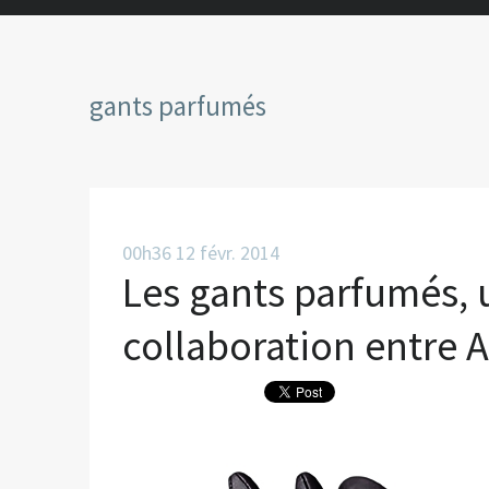
gants parfumés
00h36
12
févr. 2014
Les gants parfumés, 
collaboration entre A