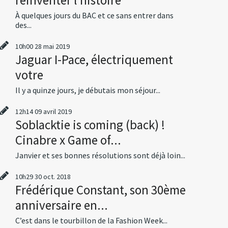
À quelques jours du BAC et ce sans entrer dans
des...
10h00
28
mai 2019
Jaguar I-Pace, électriquement
votre
Il y a quinze jours, je débutais mon séjour...
12h14
09
avril 2019
Soblacktie is coming (back) !
Cinabre x Game of...
Janvier et ses bonnes résolutions sont déjà loin...
10h29
30
oct. 2018
Frédérique Constant, son 30ème
anniversaire en...
C’est dans le tourbillon de la Fashion Week...