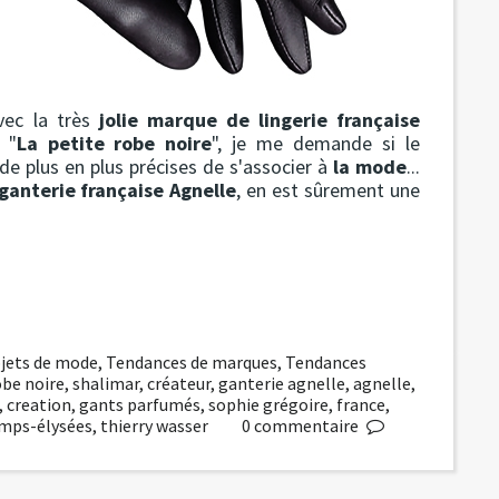
avec la très
jolie marque de lingerie française
 "
La petite robe noire
", je me demande si le
de plus en plus précises de s'associer à
la mode
...
ganterie française Agnelle
, en est sûrement une
jets de mode
,
Tendances de marques
,
Tendances
obe noire
,
shalimar
,
créateur
,
ganterie agnelle
,
agnelle
,
,
creation
,
gants parfumés
,
sophie grégoire
,
france
,
mps-élysées
,
thierry wasser
0
commentaire