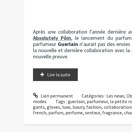
Après une collaboration l'année dernière 
Absolutely Pôm
, le lancement du parfum
parfumeur
Guerlain
n'aurait pas des envies 
la nouvelle et dernière collaboration avec la
nouvelle preuve.
Lire la suite
Lien permanent
Catégories :
Les news
,
Ob
modes
Tags :
guerlain
,
parfumeur
,
la petite r
gants
,
gloves
,
luxe
,
luxury
,
fashion
,
collaboration
french
,
parfum
,
perfume
,
senteur
,
fragrance
,
cha