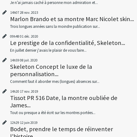
Je n’ai jamais caché à personne mon admiration et...
14h07
28
nov. 2023
Marlon Brando et sa montre Marc Nicolet skin...
Trois longues années sans la moindre publication sur...
09h48
01
déc. 2020
Le prestige de la confidentialité, Skeleton...
En juillet dernier j'avais le plaisir de vous faire...
14h59
08
juil. 2020
Skeleton Concept le luxe de la
personnalisation...
Comment faut il aborder mes (longues) absences sur...
14h20
17
nov. 2019
Tissot PR 516 Date, la montre oubliée de
James...
Tout ou presque a été écrit sur les montres portées...
12h29
12
juin 2019
Bodet, prendre le temps de réinventer
l'histoire