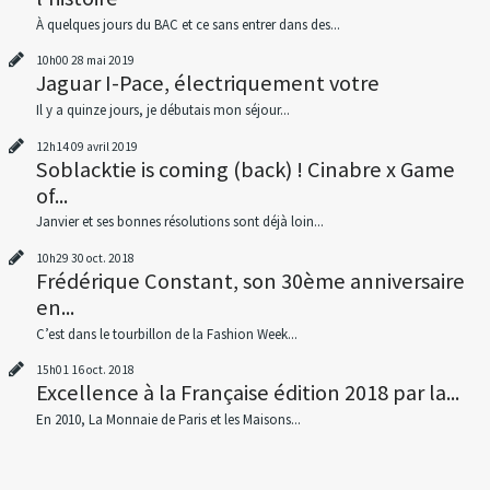
À quelques jours du BAC et ce sans entrer dans des...
10h00
28
mai 2019
Jaguar I-Pace, électriquement votre
Il y a quinze jours, je débutais mon séjour...
12h14
09
avril 2019
Soblacktie is coming (back) ! Cinabre x Game
of...
Janvier et ses bonnes résolutions sont déjà loin...
10h29
30
oct. 2018
Frédérique Constant, son 30ème anniversaire
en...
C’est dans le tourbillon de la Fashion Week...
15h01
16
oct. 2018
Excellence à la Française édition 2018 par la...
En 2010, La Monnaie de Paris et les Maisons...