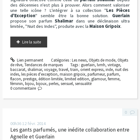
des décennies n'est plus à prouver. Alors comment valoriser
une telle icône ? L'intégrer à sa collection "
Les Pièces
d'Exception
" semble être la bonne solution.
Guerlain
propose son parfum
Shalimar
dans une déclinaison ultra
limitée, "Nuit des Indes", produite avec la
Maison Gripoix
.
Lire la suite
Lien permanent
Catégories :
Les news
,
Objets de mode
,
Objets
de rêve
,
Tendances de marques
Tags :
guerlain
,
lvmh
,
vintage
,
baccarat
,
shalimar
,
voyage
,
travel
,
train
,
orient express
,
inde
,
nuit des
indes
,
les pièces d'exception
,
maison gripoix
,
parfumeur
,
parfum
,
flacon
,
prestige
,
édition limitée
,
limited edition
,
glamour
,
femme
,
féminin
,
bijou
,
bijoux
,
perles
,
sensuel
,
sensualité
0
commentaire
0
00h36
12
févr. 2014
Les gants parfumés, une inédite collaboration entre
Agnelle et Guerlain