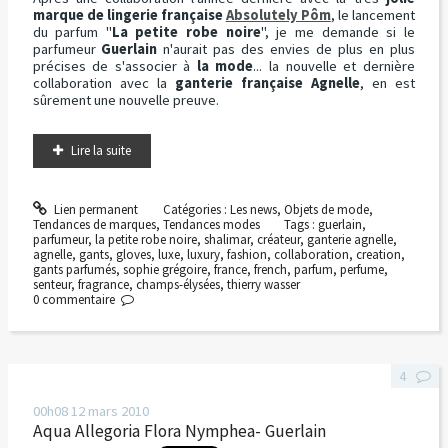
marque de lingerie française
Absolutely Pôm
, le lancement
du parfum "
La petite robe noire
", je me demande si le
parfumeur
Guerlain
n'aurait pas des envies de plus en plus
précises de s'associer à
la mode
... la nouvelle et dernière
collaboration avec la
ganterie française Agnelle
, en est
sûrement une nouvelle preuve.
Lire la suite
Lien permanent
Catégories :
Les news
,
Objets de mode
,
Tendances de marques
,
Tendances modes
Tags :
guerlain
,
parfumeur
,
la petite robe noire
,
shalimar
,
créateur
,
ganterie agnelle
,
agnelle
,
gants
,
gloves
,
luxe
,
luxury
,
fashion
,
collaboration
,
creation
,
gants parfumés
,
sophie grégoire
,
france
,
french
,
parfum
,
perfume
,
senteur
,
fragrance
,
champs-élysées
,
thierry wasser
0
commentaire
4
00h08
12
mars 2010
Aqua Allegoria Flora Nymphea- Guerlain