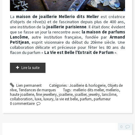
La
maison de joaillerie Mellerio dits Meller
est créatrice
d’objets de rêve(s) et de fascination depuis plus de 400 ans,
une institution de la
joaillerie parisienne
. Il était donc évident
que se fasse un jour la rencontre avec
la maison de parfums
Lancôme
, autre institution française, fondée par
Armand
Petitjean
, esprit visionnaire du début du 20ème siècle. Une
collaboration délicate et précieuse pour fêter les 80 ans du
flacon du parfum «
La Vie est Belle l'Extrait de Parfum
».
Lire la suite
Lien permanent
Catégories :
Joaillerie & horlogerie
,
Objets de
rêve
,
Tendances de marques
Tags :
mellerio dits meller
,
mellerio
,
haute joaillerie
,
fine jewellery
,
joaillerie
,
joaillier
,
jewelry
,
lancôme
,
collaboration
,
luxe
,
luxury
,
la vie est belle
,
parfum
,
parfumeur
0
commentaire
0