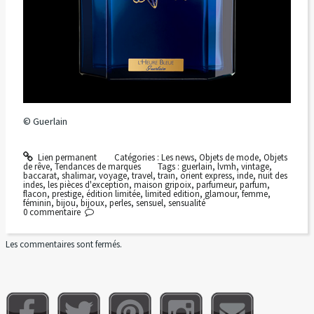
© Guerlain
Lien permanent
Catégories :
Les news
,
Objets de mode
,
Objets
de rêve
,
Tendances de marques
Tags :
guerlain
,
lvmh
,
vintage
,
baccarat
,
shalimar
,
voyage
,
travel
,
train
,
orient express
,
inde
,
nuit des
indes
,
les pièces d'exception
,
maison gripoix
,
parfumeur
,
parfum
,
flacon
,
prestige
,
édition limitée
,
limited edition
,
glamour
,
femme
,
féminin
,
bijou
,
bijoux
,
perles
,
sensuel
,
sensualité
0
commentaire
Les commentaires sont fermés.