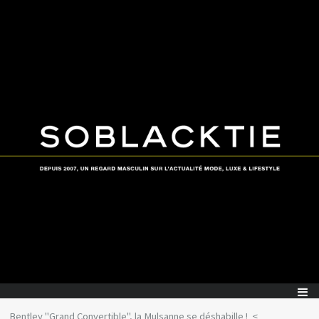
Bentley "Grand Convertible", la Mulsanne se déshabille !