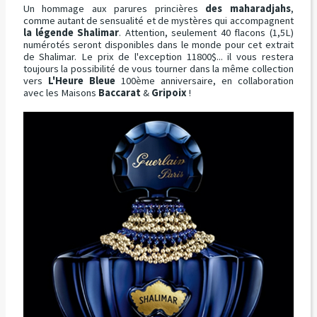
Un hommage aux parures princières
des maharadjahs
,
comme autant de sensualité et de mystères qui accompagnent
la légende Shalimar
. Attention, seulement 40 flacons (1,5L)
numérotés seront disponibles dans le monde pour cet extrait
de Shalimar. Le prix de l'exception 11800$... il vous restera
toujours la possibilité de vous tourner dans la même collection
vers
L'Heure Bleue
100ème anniversaire, en collaboration
avec les Maisons
Baccarat
&
Gripoix
!