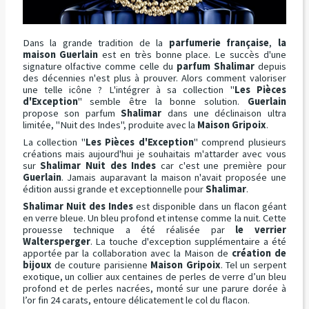
Dans la grande tradition de la
parfumerie française
,
la
maison Guerlain
est en très bonne place. Le succès d'une
signature olfactive comme celle du
parfum Shalimar
depuis
des décennies n'est plus à prouver. Alors comment valoriser
une telle icône ? L'intégrer à sa collection "
Les Pièces
d'Exception
" semble être la bonne solution.
Guerlain
propose son parfum
Shalimar
dans une déclinaison ultra
limitée, "Nuit des Indes", produite avec la
Maison Gripoix
.
La collection "
Les Pièces d'Exception
" comprend plusieurs
créations mais aujourd'hui je souhaitais m'attarder avec vous
sur
Shalimar Nuit des Indes
car c'est une première pour
Guerlain
. Jamais auparavant la maison n'avait proposée une
édition aussi grande et exceptionnelle pour
Shalimar
.
Shalimar Nuit des Indes
est disponible dans un flacon géant
en verre bleue. Un bleu profond et intense comme la nuit. Cette
prouesse technique a été réalisée par
le verrier
Waltersperger
. La touche d'exception supplémentaire a été
apportée par la collaboration avec la Maison de
création de
bijoux
de couture parisienne
Maison Gripoix
. Tel un serpent
exotique, un collier aux centaines de perles de verre d’un bleu
profond et de perles nacrées, monté sur une parure dorée à
l’or fin 24 carats, entoure délicatement le col du flacon.