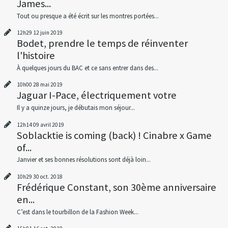
James...
Tout ou presque a été écrit sur les montres portées...
12h29
12
juin 2019
Bodet, prendre le temps de réinventer
l'histoire
À quelques jours du BAC et ce sans entrer dans des...
10h00
28
mai 2019
Jaguar I-Pace, électriquement votre
Il y a quinze jours, je débutais mon séjour...
12h14
09
avril 2019
Soblacktie is coming (back) ! Cinabre x Game
of...
Janvier et ses bonnes résolutions sont déjà loin...
10h29
30
oct. 2018
Frédérique Constant, son 30ème anniversaire
en...
C’est dans le tourbillon de la Fashion Week...