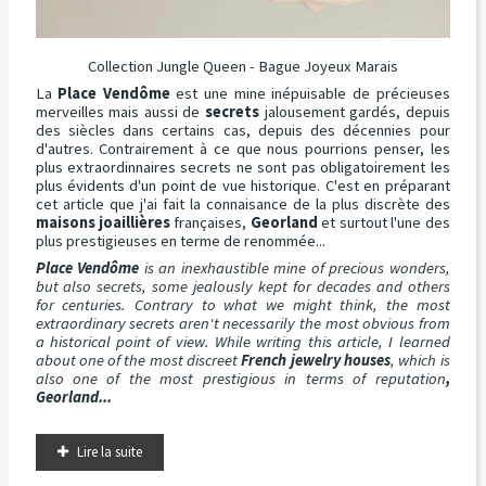
Collection Jungle Queen - Bague Joyeux Marais
La
Place Vendôme
est une mine inépuisable de précieuses
merveilles mais aussi de
secrets
jalousement gardés, depuis
des siècles dans certains cas, depuis des décennies pour
d'autres. Contrairement à ce que nous pourrions penser, les
plus extraordinnaires secrets ne sont pas obligatoirement les
plus évidents d'un point de vue historique. C'est en préparant
cet article que j'ai fait la connaisance de la plus discrète des
maisons joaillières
françaises,
Georland
et surtout l'une des
plus prestigieuses en terme de renommée...
Place Vendôme
is an inexhaustible mine of precious wonders,
but also secrets, some jealously kept for decades and others
for centuries. Contrary to what we might think, the most
extraordinary secrets aren't necessarily the most obvious from
a historical point of view. While writing this article, I learned
about one of the most discreet
French jewelry houses
, which is
also one of the most prestigious in terms of reputation
,
Georland...
Lire la suite