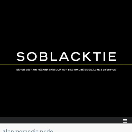
glenmorangie pride