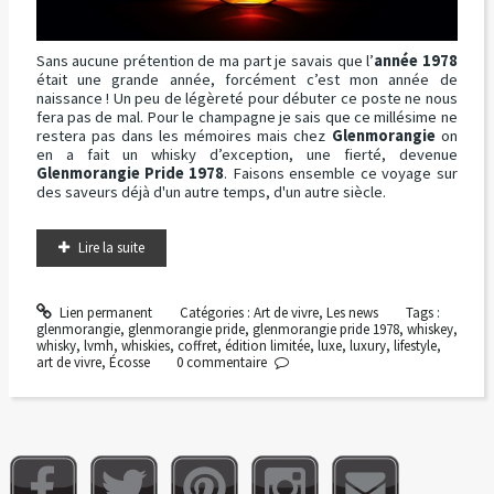
Sans aucune prétention de ma part je savais que l’
année 1978
était une grande année, forcément c’est mon année de
naissance ! Un peu de légèreté pour débuter ce poste ne nous
fera pas de mal. Pour le champagne je sais que ce millésime ne
restera pas dans les mémoires mais chez
Glenmorangie
on
en a fait un whisky d’exception, une fierté, devenue
Glenmorangie Pride 1978
. Faisons ensemble ce voyage sur
des saveurs déjà d'un autre temps, d'un autre siècle.
Lire la suite
Lien permanent
Catégories :
Art de vivre
,
Les news
Tags :
glenmorangie
,
glenmorangie pride
,
glenmorangie pride 1978
,
whiskey
,
whisky
,
lvmh
,
whiskies
,
coffret
,
édition limitée
,
luxe
,
luxury
,
lifestyle
,
art de vivre
,
Écosse
0
commentaire