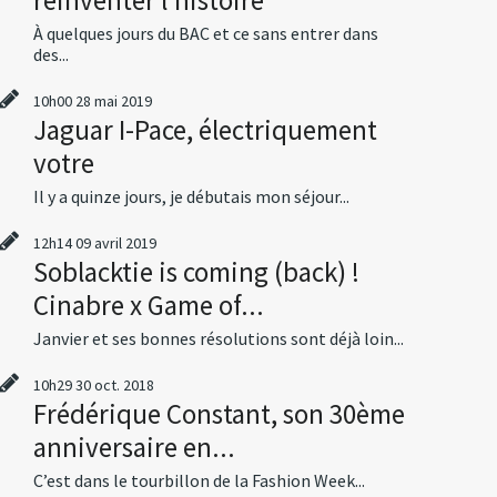
À quelques jours du BAC et ce sans entrer dans
des...
10h00
28
mai 2019
Jaguar I-Pace, électriquement
votre
Il y a quinze jours, je débutais mon séjour...
12h14
09
avril 2019
Soblacktie is coming (back) !
Cinabre x Game of...
Janvier et ses bonnes résolutions sont déjà loin...
10h29
30
oct. 2018
Frédérique Constant, son 30ème
anniversaire en...
C’est dans le tourbillon de la Fashion Week...