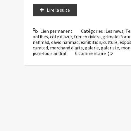
Lire la suite
Lien permanent
Catégories :
Les news
,
Te
antibes
,
côte d'azur
,
french riviera
,
grimaldi foru
nahmad
,
david nahmad
,
exhibition
,
culture
,
expos
curated
,
marchand d'arts
,
galerie
,
galeriste
,
mona
jean-louis andral
0
commentaire