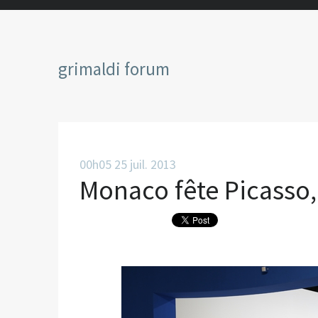
grimaldi forum
00h05
25
juil. 2013
Monaco fête Picasso,