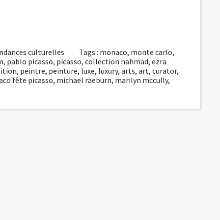
ndances culturelles
Tags :
monaco
,
monte carlo
,
m
,
pablo picasso
,
picasso
,
collection nahmad
,
ezra
ition
,
peintre
,
peinture
,
luxe
,
luxury
,
arts
,
art
,
curator
,
co fête picasso
,
michael raeburn
,
marilyn mccully
,