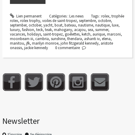
Lien permanent
Catégories :
Les news
Tags :
rolex
,
trophée
rolex
,
rolex trophy
,
voiles de saint-tropez
,
septembre
,
octobre
,
september
,
october
,
yacht
,
boat
,
bateau
,
nautisme
,
nautique
,
luxe
,
luxury
,
fashion
,
teck
,
teak
,
mahogany
,
acajou
,
sea
,
summer
,
vacances
,
holidays
,
saint-tropez
,
goélettes
,
ketch
,
aurique
,
marconi
,
moonbeam iii
,
cambria
,
sunshine
,
thendara
,
ashanti iv
,
elena
,
manitou
,
jfk
,
marilyn monroe
,
john fitzgerald kennedy
,
aristote
onassis
,
jackie kennedy
0
commentaire
Newsletter
S'inscrire
Se désinscrire