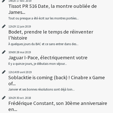
14h20
17
nov. 2019
Tissot PR 516 Date, la montre oubliée de
James...
Tout ou presque a été écrit sur les montres portées...
12h29
12
juin 2019
Bodet, prendre le temps de réinventer
l'histoire
À quelques jours du BAC et ce sans entrer dans des...
10h00
28
mai 2019
Jaguar I-Pace, électriquement votre
Il y a quinze jours, je débutais mon séjour...
12h14
09
avril 2019
Soblacktie is coming (back) ! Cinabre x Game
of...
Janvier et ses bonnes résolutions sont déjà loin...
10h29
30
oct. 2018
Frédérique Constant, son 30ème anniversaire
en...