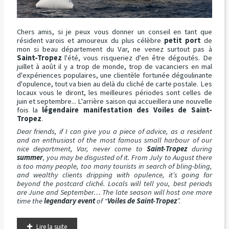
Chers amis, si je peux vous donner un conseil en tant que
résident varois et amoureux du plus célèbre
petit port
de
mon si beau département du Var, ne venez surtout pas à
Saint-Tropez
l'été, vous risqueriez d'en être dégoutés. De
juillet à août il y a trop de monde, trop de vacanciers en mal
d'expériences populaires, une clientèle fortunée dégoulinante
d'opulence, tout va bien au delà du cliché de carte postale. Les
locaux vous le diront, les meilleures périodes sont celles de
juin et septembre... L'arrière saison qui accueillera une nouvelle
fois la
légendaire manifestation des Voiles de Saint-
Tropez
.
Dear friends, if I can give you a piece of advice, as a resident
and an enthusiast of the most famous small harbour of our
nice department, Var, never come to
Saint-Tropez
during
summer
, you may be disgusted of it. From July to August there
is too many people, too many tourists in search of bling-bling,
and wealthy clients dripping with opulence, it’s going far
beyond the postcard cliché. Locals will tell you, best periods
are June and September… The late season will host one more
time the
legendary event
of "
Voiles de Saint-Tropez
”.
Lire la suite