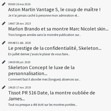
00h00
26
mai 2026
Aston Martin Vantage S, le coup de maître !
Je n’ai jamais caché à personne mon admiration et...
14h07
28
nov. 2023
Marlon Brando et sa montre Marc Nicolet skin...
Trois longues années sans la moindre publication sur...
09h48
01
déc. 2020
Le prestige de la confidentialité, Skeleton...
En juillet dernier j'avais le plaisir de vous faire...
14h59
08
juil. 2020
Skeleton Concept le luxe de la
personnalisation...
Comment faut il aborder mes (longues) absences sur...
14h20
17
nov. 2019
Tissot PR 516 Date, la montre oubliée de
James...
Tout ou presque a été écrit sur les montres portées...