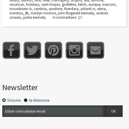
luxury
,
fashion
,
teck
,
teak
,
mahogany
,
acajou
,
sea
,
summer
,
vacances
,
holidays
,
saint-tropez
,
goélettes
,
ketch
,
aurique
,
marconi
,
moonbeam iii
,
cambria
,
sunshine
,
thendara
,
ashanti iv
,
elena
,
manitou
,
jfk
,
marilyn monroe
,
john fitzgerald kennedy
,
aristote
onassis
,
jackie kennedy
0
commentaire
Newsletter
S'inscrire
Se désinscrire