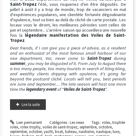
Saint-Tropez
l'été, vous risqueriez d'en être dégoutés. De
juillet à août il y a trop de monde, trop de vacanciers en mal
d'expériences populaires, une clientèle fortunée dégoulinante
d'opulence, tout va bien au delà du cliché de carte postale. Les
locaux vous le diront, les meilleures périodes sont celles de
juin et septembre... L'arrière saison qui accueillera une nouvelle
fois la
légendaire manifestation des Voiles de Saint-
Tropez
.
Dear friends, if I can give you a piece of advice, as a resident
and an enthusiast of the most famous small harbour of our
nice department, Var, never come to
Saint-Tropez
during
summer
, you may be disgusted of it. From July to August there
is too many people, too many tourists in search of bling-bling,
and wealthy clients dripping with opulence, it’s going far
beyond the postcard cliché. Locals will tell you, best periods
are June and September… The late season will host one more
time the
legendary event
of "
Voiles de Saint-Tropez
”.
Lire la suite
Lien permanent
Catégories :
Les news
Tags :
rolex
,
trophée
rolex
,
rolex trophy
,
voiles de saint-tropez
,
septembre
,
octobre
,
september
,
october
,
yacht
,
boat
,
bateau
,
nautisme
,
nautique
,
luxe
,