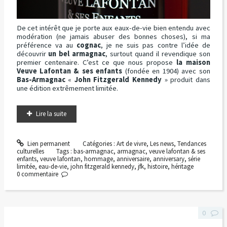
De cet intérêt que je porte aux eaux-de-vie bien entendu avec
modération (ne jamais abuser des bonnes choses), si ma
préférence va au
cognac
, je ne suis pas contre l’idée de
découvrir
un bel armagnac
, surtout quand il revendique son
premier centenaire. C’est ce que nous propose
la maison
Veuve Lafontan & ses enfants
(fondée en 1904) avec son
Bas-Armagnac
«
John Fitzgerald Kennedy
» produit dans
une édition extrêmement limitée.
Lire la suite
Lien permanent
Catégories :
Art de vivre
,
Les news
,
Tendances
culturelles
Tags :
bas-armagnac
,
armagnac
,
veuve lafontan & ses
enfants
,
veuve lafontan
,
hommage
,
anniversaire
,
anniversary
,
série
limitée
,
eau-de-vie
,
john fitzgerald kennedy
,
jfk
,
histoire
,
héritage
0
commentaire
0