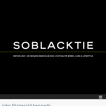
john fitzgerald kennedy