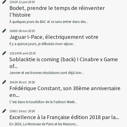
12h29
12
juin 2019
Bodet, prendre le temps de réinventer
l'histoire
À quelques jours du BAC et ce sans entrer dans des...
10h00
28
mai 2019
Jaguar I-Pace, électriquement votre
Il y a quinze jours, je débutais mon séjour...
12h14
09
avril 2019
Soblacktie is coming (back) ! Cinabre x Game
of...
Janvier et ses bonnes résolutions sont déjà loin...
10h29
30
oct. 2018
Frédérique Constant, son 30ème anniversaire
en...
C’est dans le tourbillon de la Fashion Week...
15h01
16
oct. 2018
Excellence à la Française édition 2018 par la...
En 2010, La Monnaie de Paris et les Maisons...