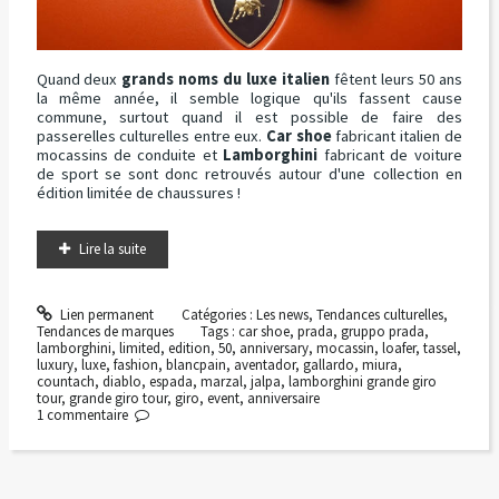
Quand deux
grands noms du luxe italien
fêtent leurs 50 ans
la même année, il semble logique qu'ils fassent cause
commune, surtout quand il est possible de faire des
passerelles culturelles entre eux.
Car shoe
fabricant italien de
mocassins de conduite et
Lamborghini
fabricant de voiture
de sport se sont donc retrouvés autour d'une collection en
édition limitée de chaussures !
Lire la suite
Lien permanent
Catégories :
Les news
,
Tendances culturelles
,
Tendances de marques
Tags :
car shoe
,
prada
,
gruppo prada
,
lamborghini
,
limited
,
edition
,
50
,
anniversary
,
mocassin
,
loafer
,
tassel
,
luxury
,
luxe
,
fashion
,
blancpain
,
aventador
,
gallardo
,
miura
,
countach
,
diablo
,
espada
,
marzal
,
jalpa
,
lamborghini grande giro
tour
,
grande giro tour
,
giro
,
event
,
anniversaire
1
commentaire