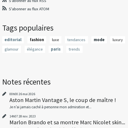
S'abonner au flux RSS
S'abonner au flux ATOM
Tags populaires
editorial
fashion
luxe
tendances
mode
luxury
glamour
élégance
paris
trends
Notes récentes
00h00
26
mai 2026
Aston Martin Vantage S, le coup de maître !
Je n’ai jamais caché à personne mon admiration et...
14h07
28
nov. 2023
Marlon Brando et sa montre Marc Nicolet skin...